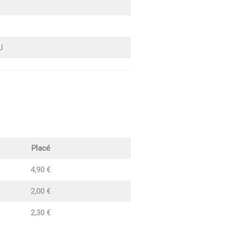
U
Placé
4,90 €
2,00 €
2,30 €