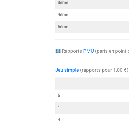
3ème
4ème
5ème
Rapports
PMU
(paris en point 
Jeu simple
(rapports pour 1,00 €)
5
1
4