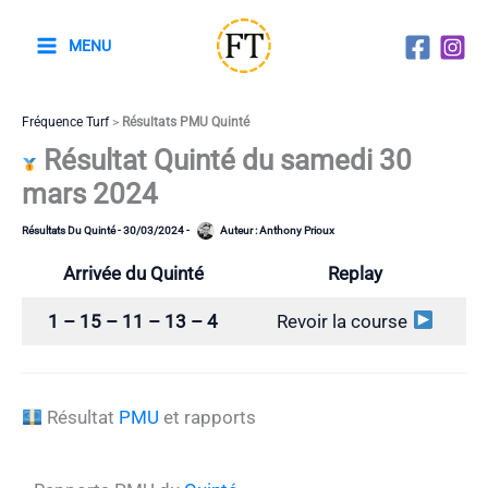
Aller
au
MENU
contenu
Fréquence Turf
>
Résultats PMU Quinté
Résultat Quinté du samedi 30
mars 2024
Résultats Du Quinté
-
30/03/2024
-
Auteur :
Anthony Prioux
Arrivée du Quinté
Replay
1 – 15 – 11 – 13 – 4
Revoir la course
Résultat
PMU
et rapports