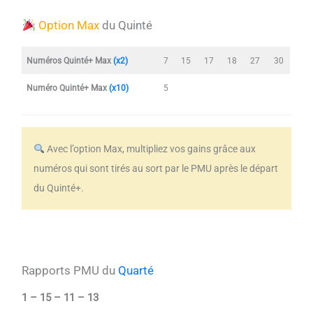
Option Max
du Quinté
Numéros Quinté+ Max
(x2)
7
15
17
18
27
30
Numéro Quinté+ Max
(x10)
5
Avec l’option Max, multipliez vos gains grâce aux
numéros qui sont tirés au sort par le PMU après le départ
du Quinté+.
Rapports PMU du
Quarté
1 – 15 – 11 – 13