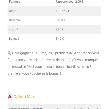
Formule
Rapports pour 2,00 €
Ordre
4 135,60 €
Désordre
59,80 €
4 sur 5
3,80 €
Bonus 3
3,40 €
Pour gagner au Quinté, les 5 premiers de la course doivent
figurer sur votre ticket (ordre ou désordre). S’il vous manque
un cheval, le PMU vous paiera le bonus 4sur5. Avec les 3
premiers, vous toucherez le bonus 3.
Option Max
Numéros Quinté+ Max
(x2)
9
10
14
16
17
25