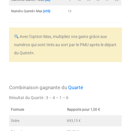
Numéro Quinté+ Max
(x10)
13
Avec l’option Max, multipliez vos gains grâce aux
numéros qui sont tirés au sort par le PMU après le départ
du Quinté+.
Combinaison gagnante du
Quarté
Résultat du Quarté :
3 – 4 – 1 – 6
Formule
Rapports pour 1,50 €
Ordre
693,15 €