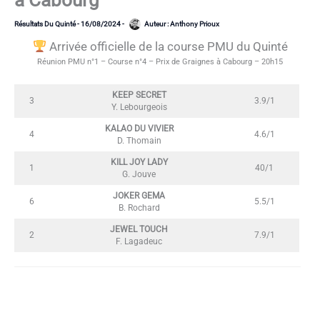
à Cabourg
Résultats Du Quinté
-
16/08/2024
-
Auteur :
Anthony Prioux
Arrivée officielle de la course PMU du Quinté
Réunion PMU n°1 – Course n°4 – Prix de Graignes à Cabourg – 20h15
KEEP SECRET
3
3.9/1
Y. Lebourgeois
KALAO DU VIVIER
4
4.6/1
D. Thomain
KILL JOY LADY
1
40/1
G. Jouve
JOKER GEMA
6
5.5/1
B. Rochard
JEWEL TOUCH
2
7.9/1
F. Lagadeuc