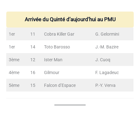
Arrivée du Quinté d’aujourd’hui au PMU
1er
11
Cobra Killer Gar
G. Gelormini
1er
14
Toto Barosso
J.-M. Bazire
3ème
12
Ister Man
J. Cuoq
4ème
16
Gilmour
F. Lagadeuc
5ème
15
Falcon d’Espace
P.-Y. Verva