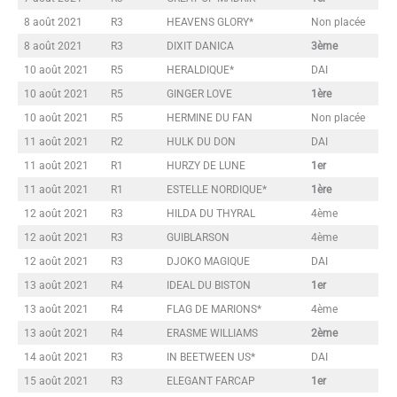
8 août 2021
R3
HEAVENS GLORY*
Non placée
8 août 2021
R3
DIXIT DANICA
3ème
10 août 2021
R5
HERALDIQUE*
DAI
10 août 2021
R5
GINGER LOVE
1ère
10 août 2021
R5
HERMINE DU FAN
Non placée
11 août 2021
R2
HULK DU DON
DAI
11 août 2021
R1
HURZY DE LUNE
1er
11 août 2021
R1
ESTELLE NORDIQUE*
1ère
12 août 2021
R3
HILDA DU THYRAL
4ème
12 août 2021
R3
GUIBLARSON
4ème
12 août 2021
R3
DJOKO MAGIQUE
DAI
13 août 2021
R4
IDEAL DU BISTON
1er
13 août 2021
R4
FLAG DE MARIONS*
4ème
13 août 2021
R4
ERASME WILLIAMS
2ème
14 août 2021
R3
IN BEETWEEN US*
DAI
15 août 2021
R3
ELEGANT FARCAP
1er