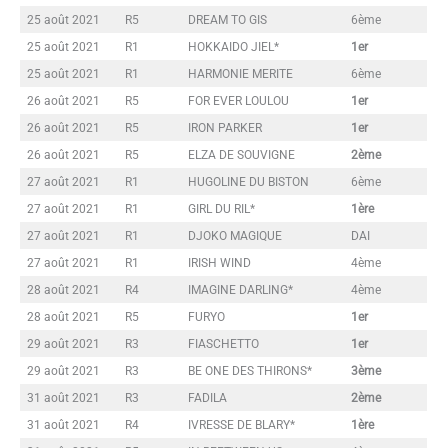
25 août 2021
R5
DREAM TO GIS
6ème
25 août 2021
R1
HOKKAIDO JIEL*
1er
25 août 2021
R1
HARMONIE MERITE
6ème
26 août 2021
R5
FOR EVER LOULOU
1er
26 août 2021
R5
IRON PARKER
1er
26 août 2021
R5
ELZA DE SOUVIGNE
2ème
27 août 2021
R1
HUGOLINE DU BISTON
6ème
27 août 2021
R1
GIRL DU RIL*
1ère
27 août 2021
R1
DJOKO MAGIQUE
DAI
27 août 2021
R1
IRISH WIND
4ème
28 août 2021
R4
IMAGINE DARLING*
4ème
28 août 2021
R5
FURYO
1er
29 août 2021
R3
FIASCHETTO
1er
29 août 2021
R3
BE ONE DES THIRONS*
3ème
31 août 2021
R3
FADILA
2ème
31 août 2021
R4
IVRESSE DE BLARY*
1ère