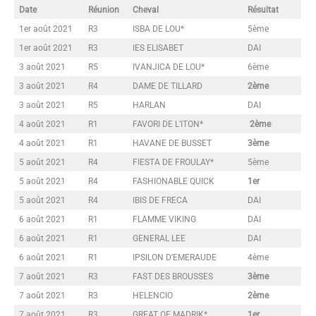
Date
Réunion
Cheval
Résultat
1er août 2021
R3
ISBA DE LOU*
5ème
1er août 2021
R3
IES ELISABET
DAI
3 août 2021
R5
IVANJICA DE LOU*
6ème
3 août 2021
R4
DAME DE TILLARD
2ème
3 août 2021
R5
HARLAN
DAI
4 août 2021
R1
FAVORI DE L’ITON*
2ème
4 août 2021
R1
HAVANE DE BUSSET
3ème
5 août 2021
R4
FIESTA DE FROULAY*
5ème
5 août 2021
R4
FASHIONABLE QUICK
1er
5 août 2021
R4
IBIS DE FRECA
DAI
6 août 2021
R1
FLAMME VIKING
DAI
6 août 2021
R1
GENERAL LEE
DAI
6 août 2021
R1
IPSILON D’EMERAUDE
4ème
7 août 2021
R3
FAST DES BROUSSES
3ème
7 août 2021
R3
HELENCIO
2ème
7 août 2021
R3
GREAT OF MADRIK*
1er