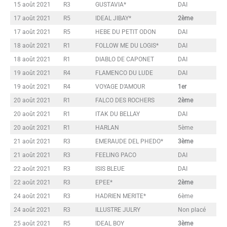
15 août 2021
R3
GUSTAVIA*
DAI
17 août 2021
R5
IDEAL JIBAY*
2ème
17 août 2021
R5
HEBE DU PETIT ODON
DAI
18 août 2021
R1
FOLLOW ME DU LOGIS*
DAI
18 août 2021
R1
DIABLO DE CAPONET
DAI
19 août 2021
R4
FLAMENCO DU LUDE
DAI
19 août 2021
R4
VOYAGE D’AMOUR
1er
20 août 2021
R1
FALCO DES ROCHERS
2ème
20 août 2021
R1
ITAK DU BELLAY
DAI
20 août 2021
R1
HARLAN
5ème
21 août 2021
R3
EMERAUDE DEL PHEDO*
3ème
21 août 2021
R3
FEELING PACO
DAI
22 août 2021
R3
ISIS BLEUE
DAI
22 août 2021
R3
EPEE*
2ème
24 août 2021
R3
HADRIEN MERITE*
6ème
24 août 2021
R3
ILLUSTRE JULRY
Non placé
25 août 2021
R5
IDEAL BOY
3ème