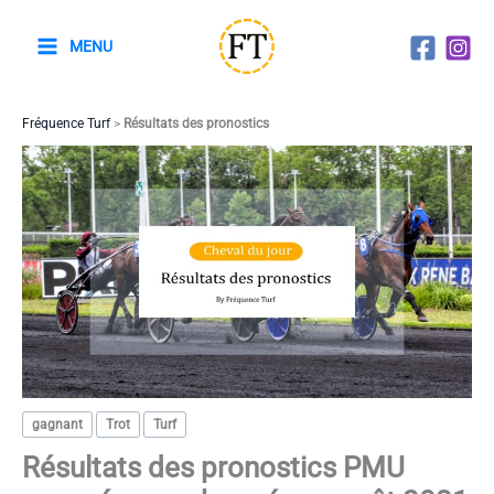
Aller
au
MENU
contenu
Fréquence Turf
>
Résultats des pronostics
gagnant
Trot
Turf
Résultats des pronostics PMU