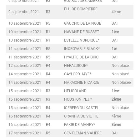
9 septembre 2021
R3
GUARDA DES AMBRES
DAI
ELU DE DOMPIERRE
9 septembre 2021
R3
4ème
10 septembre 2021
R5
GAUCHO DE LA NOUE
DAI
10 septembre 2021
R1
HAVANE DE BUSSET
1ère
10 septembre 2021
R1
ESTELLE NORDIQUE*
DAI
11 septembre 2021
R5
INCROYABLE BLACK*
1er
11 septembre 2021
R5
HYALITE DE LA GIRO
DAI
12 septembre 2021
R4
HERALDIQUE*
Non placé
14 septembre 2021
R4
GAYLORD JAYF*
Non placé
14 septembre 2021
R4
HARMONIE PICARDE
Non placée
15 septembre 2021
R3
HELIGOLAND
1ère
15 septembre 2021
R3
HOUSTON PEJI*
2ème
15 septembre 2021
R4
ICEBERG DU KASTEL
Non placé
16 septembre 2021
R4
GRANITA DE VIETTE
4ème
16 septembre 2021
R4
FAKIR DE MAHEY*
3ème
17 septembre 2021
R5
GENTLEMAN VALIERE
DAI