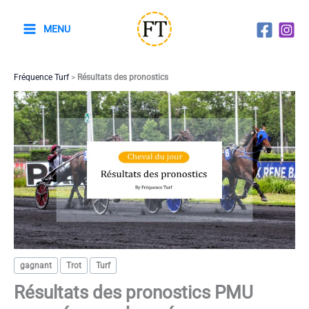
Aller
au
MENU
contenu
Fréquence Turf
>
Résultats des pronostics
gagnant
Trot
Turf
Résultats des pronostics PMU