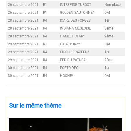
26 septembre 2021
R1
INTREPIDE TURGOT
Non placé
26 septembre 2021
R1
GOLDEN SAUTONNE*
DAI
28 septembre 2021
R4
ICARE DES FORGES
1er
28 septembre 2021
R4
INDIANA MESLOISE
3ème
28 septembre 2021
R4
HAMLET STAR*
2ème
29 septembre 2021
R1
GAIA D’URZY
DAI
29 septembre 2021
R4
FIGOLU FRAZEEN*
1er
29 septembre 2021
R4
FED DU PATURAL
2ème
30 septembre 2021
R4
FORTO DEO
1er
30 septembre 2021
R4
HOCHE*
DAI
Sur le même thème