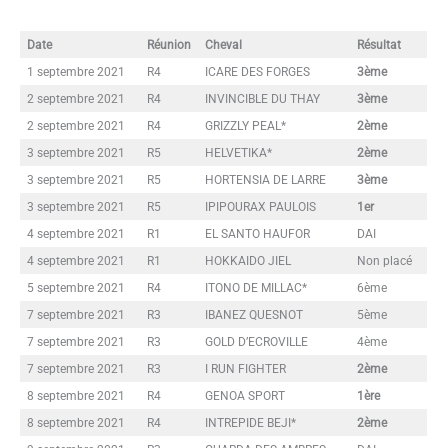
Date
Réunion
Cheval
Résultat
1 septembre 2021
R4
ICARE DES FORGES
3ème
2 septembre 2021
R4
INVINCIBLE DU THAY
3ème
2 septembre 2021
R4
GRIZZLY PEAL*
2ème
3 septembre 2021
R5
HELVETIKA*
2ème
3 septembre 2021
R5
HORTENSIA DE LARRE
3ème
3 septembre 2021
R5
IPIPOURAX PAULOIS
1er
4 septembre 2021
R1
EL SANTO HAUFOR
DAI
4 septembre 2021
R1
HOKKAIDO JIEL
Non placé
5 septembre 2021
R4
ITONO DE MILLAC*
6ème
7 septembre 2021
R3
IBANEZ QUESNOT
5ème
7 septembre 2021
R3
GOLD D’ECROVILLE
4ème
7 septembre 2021
R3
I RUN FIGHTER
2ème
8 septembre 2021
R4
GENOA SPORT
1ère
8 septembre 2021
R4
INTREPIDE BEJI*
2ème