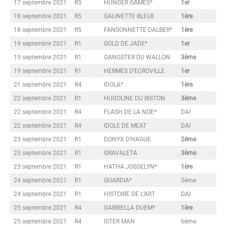
17 septembre 2021
R5
HUNGER GAMES*
1er
18 septembre 2021
R5
GALINETTE BLEUE
1ère
18 septembre 2021
R5
FANSONNETTE DALBER*
1ère
19 septembre 2021
R1
GOLD DE JADE*
1er
19 septembre 2021
R1
GANGSTER DU WALLON
3ème
19 septembre 2021
R1
HERMES D’ECROVILLE
1er
21 septembre 2021
R4
IDOLA*
1ère
22 septembre 2021
R1
HUGOLINE DU BISTON
3ème
22 septembre 2021
R4
FLASH DE LA NOE*
DAI
22 septembre 2021
R4
IDOLE DE MEAT
DAI
23 septembre 2021
R1
DONYX D’HAGUE
2ème
23 septembre 2021
R1
GRAVALETA
3ème
23 septembre 2021
R1
HATHA JOSSELYN*
1ère
24 septembre 2021
R1
GUARDIA*
5ème
24 septembre 2021
R1
HISTOIRE DE L’ART
DAI
25 septembre 2021
R4
GABRIELLA DUEM*
1ère
25 septembre 2021
R4
ISTER MAN
6ème