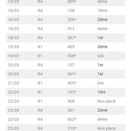
15/03
R4
809*
4ème
16/03
R4
108
7ème
16/03
R4
206*
2ème
18/03
R4
313
4ème
18/03
R4
507*
1er
19/03
R1
405
3ème
19/03
R1
508*
DAI
20/03
R4
107
1er
20/03
R4
601*
1er
21/03
R1
405*
DAI
22/03
R1
707*
1ère
22/03
R1
908
Non placé
23/03
R4
501
2ème
23/03
R4
602*
4ème
25/03
R4
310*
Non placé