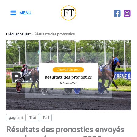
Aller
au
MENU
contenu
Fréquence Turf
>
Résultats des pronostics
gagnant
Trot
Turf
Résultats des pronostics envoyés