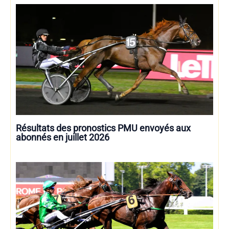
Résultats des pronostics PMU envoyés aux
abonnés en juillet 2026