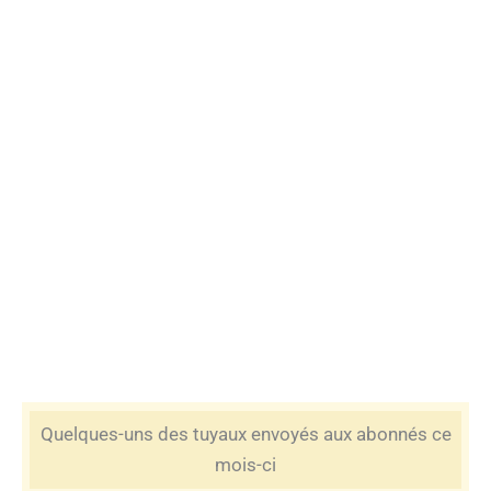
Quelques-uns des tuyaux envoyés aux abonnés ce
mois-ci