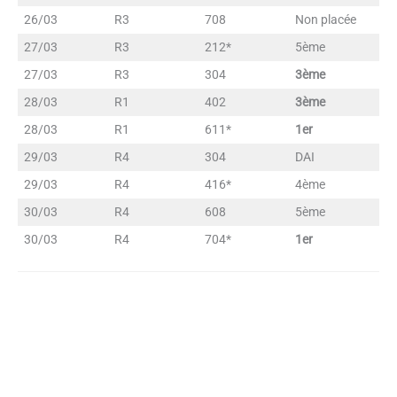
26/03
R3
708
Non placée
27/03
R3
212*
5ème
27/03
R3
304
3ème
28/03
R1
402
3ème
28/03
R1
611*
1er
29/03
R4
304
DAI
29/03
R4
416*
4ème
30/03
R4
608
5ème
30/03
R4
704*
1er