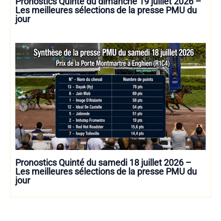
Pronostics Quinté du dimanche 19 juillet 2026 –
Les meilleures sélections de la presse PMU du
jour
Pronostics Quinté du samedi 18 juillet 2026 –
Les meilleures sélections de la presse PMU du
jour