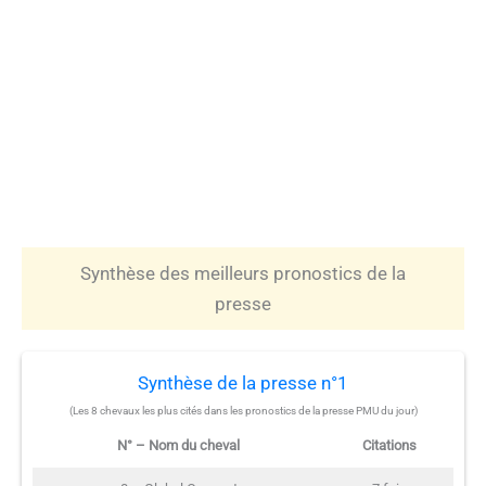
Synthèse des meilleurs pronostics de la
presse
Synthèse de la presse n°1
(Les 8 chevaux les plus cités dans les pronostics de la presse PMU du jour)
N° – Nom du cheval
Citations