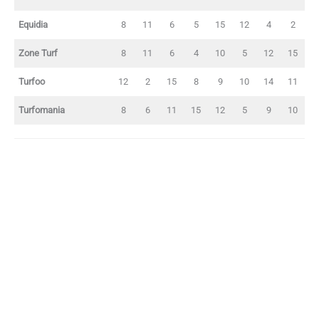
Equidia
8
11
6
5
15
12
4
2
Zone Turf
8
11
6
4
10
5
12
15
Turfoo
12
2
15
8
9
10
14
11
Turfomania
8
6
11
15
12
5
9
10