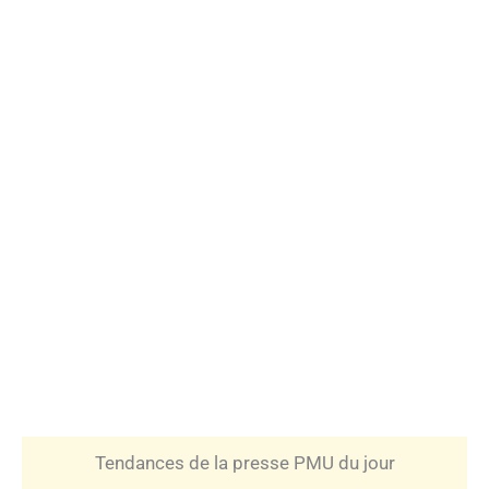
Tendances de la presse PMU du jour