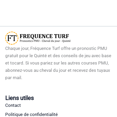
Chaque jour, Fréquence Turf offre un pronostic PMU
gratuit pour le Quinté et des conseils de jeu avec base
et tocard. Si vous pariez sur les autres courses PMU,
abonnez-vous au cheval du jour et recevez des tuyaux
par mail.
Liens utiles
Contact
Politique de confidentialité