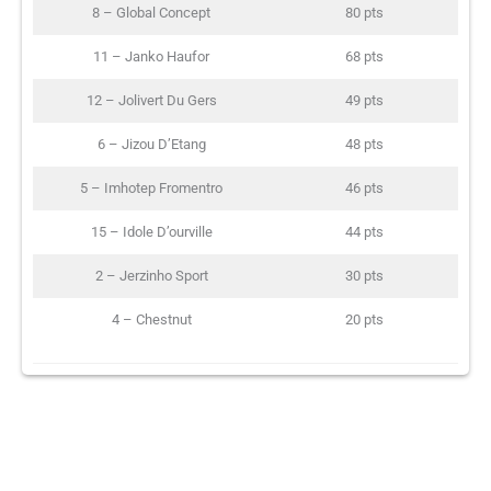
8 – Global Concept
80 pts
11 – Janko Haufor
68 pts
12 – Jolivert Du Gers
49 pts
6 – Jizou D’Etang
48 pts
5 – Imhotep Fromentro
46 pts
15 – Idole D’ourville
44 pts
2 – Jerzinho Sport
30 pts
4 – Chestnut
20 pts