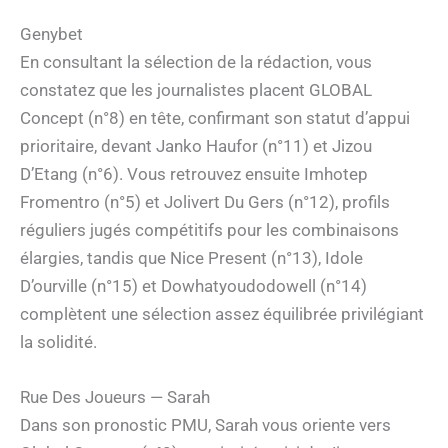
Genybet
En consultant la sélection de la rédaction, vous
constatez que les journalistes placent GLOBAL
Concept (n°8) en tête, confirmant son statut d’appui
prioritaire, devant Janko Haufor (n°11) et Jizou
D’Etang (n°6). Vous retrouvez ensuite Imhotep
Fromentro (n°5) et Jolivert Du Gers (n°12), profils
réguliers jugés compétitifs pour les combinaisons
élargies, tandis que Nice Present (n°13), Idole
D’ourville (n°15) et Dowhatyoudodowell (n°14)
complètent une sélection assez équilibrée privilégiant
la solidité.
Rue Des Joueurs — Sarah
Dans son pronostic PMU, Sarah vous oriente vers