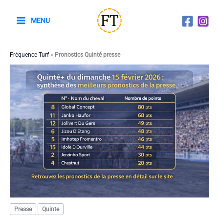
Aller
au
MENU
contenu
Fréquence Turf
>
Pronostics Quinté presse
Presse
Quinte