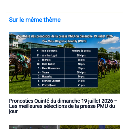
Sur le même thème
Pronostics Quinté du dimanche 19 juillet 2026 –
Les meilleures sélections de la presse PMU du
jour