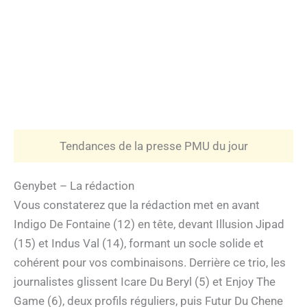
Tendances de la presse PMU du jour
Genybet – La rédaction
Vous constaterez que la rédaction met en avant
Indigo De Fontaine (12) en tête, devant Illusion Jipad
(15) et Indus Val (14), formant un socle solide et
cohérent pour vos combinaisons. Derrière ce trio, les
journalistes glissent Icare Du Beryl (5) et Enjoy The
Game (6), deux profils réguliers, puis Futur Du Chene