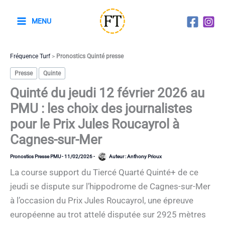
Aller
au
MENU
contenu
Fréquence Turf
>
Pronostics Quinté presse
Presse
Quinte
Quinté du jeudi 12 février 2026 au
PMU : les choix des journalistes
pour le Prix Jules Roucayrol à
Cagnes-sur-Mer
Pronostics Presse PMU
-
11/02/2026
-
Auteur :
Anthony Prioux
La course support du Tiercé Quarté Quinté+ de ce
jeudi se dispute sur l’hippodrome de Cagnes-sur-Mer
à l’occasion du Prix Jules Roucayrol, une épreuve
européenne au trot attelé disputée sur 2925 mètres