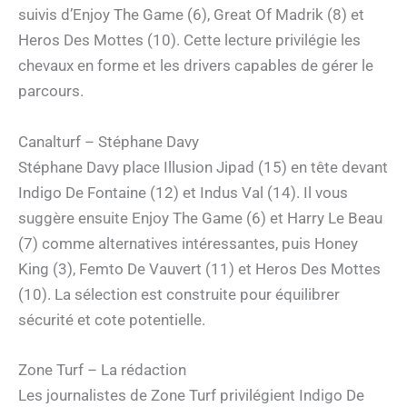
suivis d’Enjoy The Game (6), Great Of Madrik (8) et
Heros Des Mottes (10). Cette lecture privilégie les
chevaux en forme et les drivers capables de gérer le
parcours.
Canalturf – Stéphane Davy
Stéphane Davy place Illusion Jipad (15) en tête devant
Indigo De Fontaine (12) et Indus Val (14). Il vous
suggère ensuite Enjoy The Game (6) et Harry Le Beau
(7) comme alternatives intéressantes, puis Honey
King (3), Femto De Vauvert (11) et Heros Des Mottes
(10). La sélection est construite pour équilibrer
sécurité et cote potentielle.
Zone Turf – La rédaction
Les journalistes de Zone Turf privilégient Indigo De