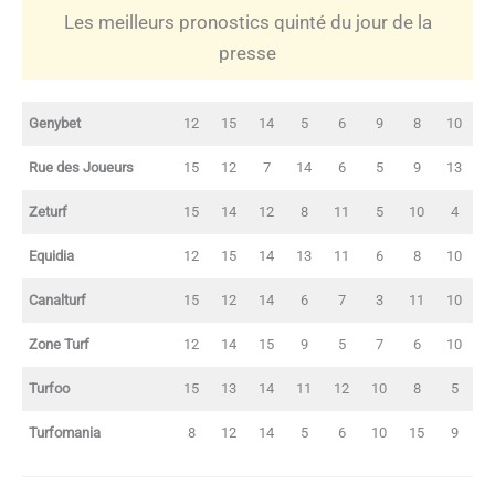
Les meilleurs pronostics quinté du jour de la
presse
Genybet
12
15
14
5
6
9
8
10
Rue des Joueurs
15
12
7
14
6
5
9
13
Zeturf
15
14
12
8
11
5
10
4
Equidia
12
15
14
13
11
6
8
10
Canalturf
15
12
14
6
7
3
11
10
Zone Turf
12
14
15
9
5
7
6
10
Turfoo
15
13
14
11
12
10
8
5
Turfomania
8
12
14
5
6
10
15
9