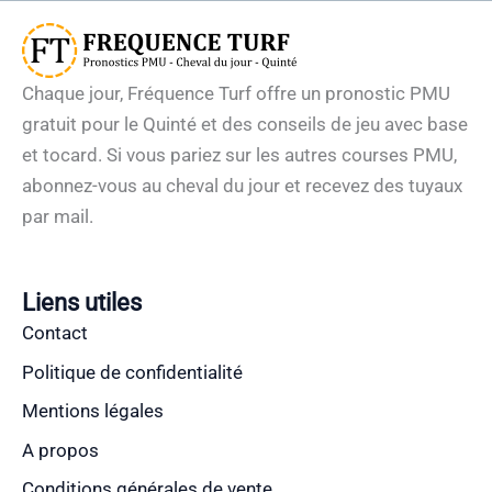
Chaque jour, Fréquence Turf offre un pronostic PMU
gratuit pour le Quinté et des conseils de jeu avec base
et tocard. Si vous pariez sur les autres courses PMU,
abonnez-vous au cheval du jour et recevez des tuyaux
par mail.
Liens utiles
Contact
Politique de confidentialité
Mentions légales
A propos
Conditions générales de vente