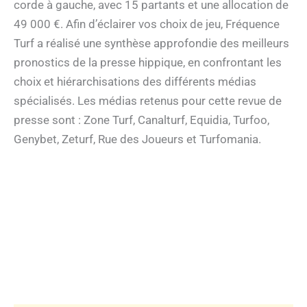
corde à gauche, avec 15 partants et une allocation de
49 000 €. Afin d’éclairer vos choix de jeu, Fréquence
Turf a réalisé une synthèse approfondie des meilleurs
pronostics de la presse hippique, en confrontant les
choix et hiérarchisations des différents médias
spécialisés. Les médias retenus pour cette revue de
presse sont : Zone Turf, Canalturf, Equidia, Turfoo,
Genybet, Zeturf, Rue des Joueurs et Turfomania.