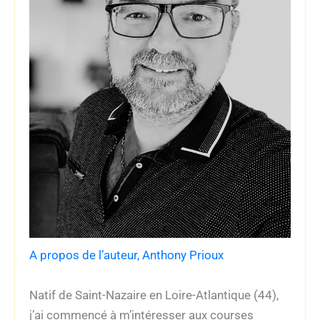
A propos de l’auteur, Anthony Prioux
Natif de Saint-Nazaire en Loire-Atlantique (44),
j’ai commencé à m’intéresser aux courses