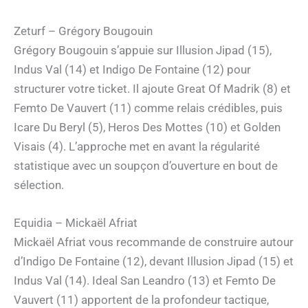
Zeturf – Grégory Bougouin
Grégory Bougouin s’appuie sur Illusion Jipad (15),
Indus Val (14) et Indigo De Fontaine (12) pour
structurer votre ticket. Il ajoute Great Of Madrik (8) et
Femto De Vauvert (11) comme relais crédibles, puis
Icare Du Beryl (5), Heros Des Mottes (10) et Golden
Visais (4). L’approche met en avant la régularité
statistique avec un soupçon d’ouverture en bout de
sélection.
Equidia – Mickaël Afriat
Mickaël Afriat vous recommande de construire autour
d’Indigo De Fontaine (12), devant Illusion Jipad (15) et
Indus Val (14). Ideal San Leandro (13) et Femto De
Vauvert (11) apportent de la profondeur tactique,