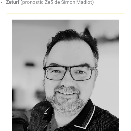
Zeturf
(pronostic Ze5 de Simon Madiot)