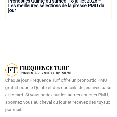
Pronostics Quinté du samedi 18 juillet 2026 –
Les meilleures sélections de la presse PMU du
jour
Chaque jour, Fréquence Turf offre un pronostic PMU
gratuit pour le Quinté et des conseils de jeu avec base
et tocard. Si vous pariez sur les autres courses PMU,
abonnez-vous au cheval du jour et recevez des tuyaux
par mail.