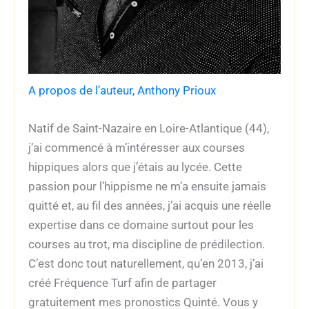
A propos de l’auteur, Anthony Prioux
Natif de Saint-Nazaire en Loire-Atlantique (44),
j’ai commencé à m’intéresser aux courses
hippiques alors que j’étais au lycée. Cette
passion pour l’hippisme ne m’a ensuite jamais
quitté et, au fil des années, j’ai acquis une réelle
expertise dans ce domaine surtout pour les
courses au trot, ma discipline de prédilection.
C’est donc tout naturellement, qu’en 2013, j’ai
créé Fréquence Turf afin de partager
gratuitement mes pronostics Quinté. Vous y