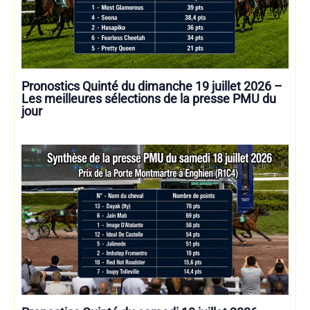
Pronostics Quinté du dimanche 19 juillet 2026 –
Les meilleures sélections de la presse PMU du
jour