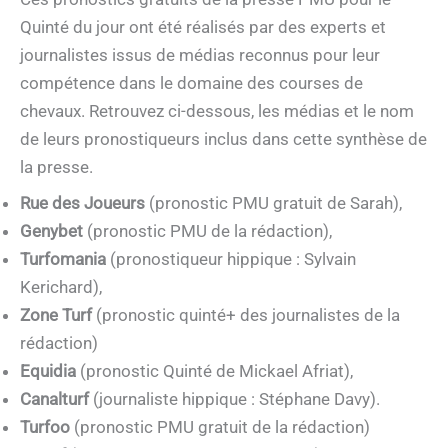
Quinté du jour ont été réalisés par des experts et
journalistes issus de médias reconnus pour leur
compétence dans le domaine des courses de
chevaux. Retrouvez ci-dessous, les médias et le nom
de leurs pronostiqueurs inclus dans cette synthèse de
la presse.
Rue des Joueurs
(pronostic PMU gratuit de Sarah),
Genybet
(pronostic PMU de la rédaction),
Turfomania
(pronostiqueur hippique : Sylvain
Kerichard),
Zone Turf
(pronostic quinté+ des journalistes de la
rédaction)
Equidia
(pronostic Quinté de Mickael Afriat),
Canalturf
(journaliste hippique : Stéphane Davy).
Turfoo
(pronostic PMU gratuit de la rédaction)