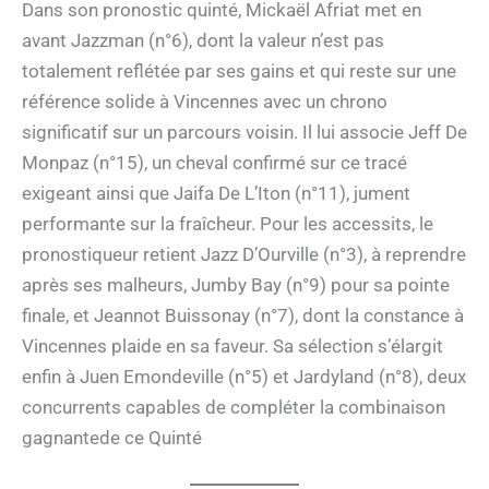
Dans son pronostic quinté, Mickaël Afriat met en
avant Jazzman (n°6), dont la valeur n’est pas
totalement reflétée par ses gains et qui reste sur une
référence solide à Vincennes avec un chrono
significatif sur un parcours voisin. Il lui associe Jeff De
Monpaz (n°15), un cheval confirmé sur ce tracé
exigeant ainsi que Jaifa De L’Iton (n°11), jument
performante sur la fraîcheur. Pour les accessits, le
pronostiqueur retient Jazz D’Ourville (n°3), à reprendre
après ses malheurs, Jumby Bay (n°9) pour sa pointe
finale, et Jeannot Buissonay (n°7), dont la constance à
Vincennes plaide en sa faveur. Sa sélection s’élargit
enfin à Juen Emondeville (n°5) et Jardyland (n°8), deux
concurrents capables de compléter la combinaison
gagnantede ce Quinté