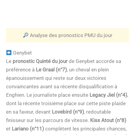
Analyse des pronostics PMU du jour
Genybet
Le
pronostic Quinté du jour
de Genybet accorde sa
préférence à
Le Graal (n°7)
, un cheval en plein
épanouissement qui reste sur deux victoires
convaincantes avant sa récente disqualification à
Enghien. Le journaliste place ensuite
Legacy Jiel (n°4)
,
dont la récente troisième place sur cette piste plaide
en sa faveur, devant
Lovebird (n°9)
, redoutable
finisseur sur les parcours de vitesse.
Kiss Atout (n°8)
et
Lariano (n°11)
complètent les principales chances,