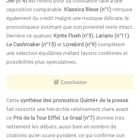
Jiel (n°4)
est retenu pour sa constance face à une
opposition comparable.
Klassica Bleue (n°1)
retrouve
également du crédit malgré une musique délicate, le
pronostiqueur estimant que son potentiel reste intact.
Derrière ce quatuor,
Kynte Flush (n°3)
,
Lariano (n°11)
,
Le Cashmaker (n°15)
et
Lovebird (n°9)
complètent
une sélection équilibrée mêlant favoris confirmés et
possibilités plus spéculatives.
Conclusion
Cette
synthèse des pronostics Quinté+ de la presse
fait ressortir une hiérarchie relativement claire avant
ce
Prix de la Tour Eiffel
.
Le Graal (n°7)
domine très
nettement les débats, aussi bien en nombre de
citations qu’en score pondéré, ce qui confirme son