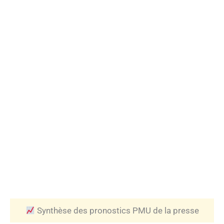
Synthèse des pronostics PMU de la presse