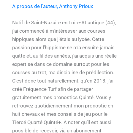
A propos de l’auteur, Anthony Prioux
Natif de Saint-Nazaire en Loire-Atlantique (44),
j’ai commencé à m’intéresser aux courses
hippiques alors que j’étais au lycée. Cette
passion pour l’hippisme ne m’a ensuite jamais
quitté et, au fil des années, j’ai acquis une réelle
expertise dans ce domaine surtout pour les
courses au trot, ma discipline de prédilection.
C’est donc tout naturellement, qu’en 2013, j’ai
créé Fréquence Turf afin de partager
gratuitement mes pronostics Quinté. Vous y
retrouvez quotidiennement mon pronostic en
huit chevaux et mes conseils de jeu pour le
Tiercé Quarté Quinté+. À noter qu’il est aussi
possible de recevoir, via un abonnement