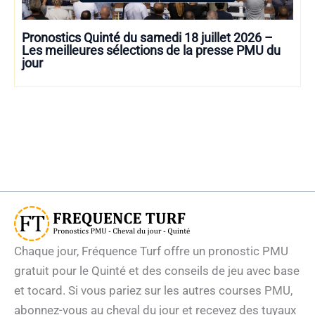
Pronostics Quinté du samedi 18 juillet 2026 –
Les meilleures sélections de la presse PMU du
jour
Chaque jour, Fréquence Turf offre un pronostic PMU
gratuit pour le Quinté et des conseils de jeu avec base
et tocard. Si vous pariez sur les autres courses PMU,
abonnez-vous au cheval du jour et recevez des tuyaux