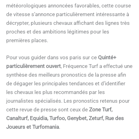
météorologiques annoncées favorables, cette course
de vitesse s’annonce particulièrement intéressante à
décrypter, plusieurs chevaux affichant des lignes très
proches et des ambitions légitimes pour les
premières places.
Pour vous guider dans vos paris sur ce
Quinté+
particulièrement ouvert
, Fréquence Turf a effectué une
synthèse des meilleurs pronostics de la presse afin
de dégager les principales tendances et d’identifier
les chevaux les plus recommandés par les
journalistes spécialisés. Les pronostics retenus pour
cette revue de presse sont ceux de
Zone Turf,
Canalturf, Equidia, Turfoo, Genybet, Zeturf, Rue des
Joueurs et Turfomania
.