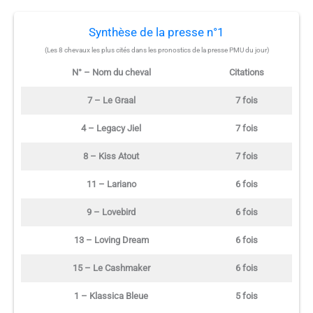
Synthèse de la presse n°1
(Les 8 chevaux les plus cités dans les pronostics de la presse PMU du jour)
N° – Nom du cheval
Citations
7 – Le Graal
7 fois
4 – Legacy Jiel
7 fois
8 – Kiss Atout
7 fois
11 – Lariano
6 fois
9 – Lovebird
6 fois
13 – Loving Dream
6 fois
15 – Le Cashmaker
6 fois
1 – Klassica Bleue
5 fois