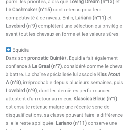
parmi les priorités, alors que
Loving Dream (n°13)
et
Le Cashmaker (n°15)
sont retenus pour leur
compétitivité à ce niveau. Enfin,
Lariano (n°11)
et
Lovebird (n°9)
complètent une sélection qui privilégie
avant tout les chevaux en forme et les valeurs sûres.
Equidia
Dans son
pronostic Quinté+
, Equidia fait également
confiance à
Le Graal (n°7)
, considéré comme le cheval
à battre. La chaîne spécialisée lui associe
Kiss Atout
A (n°8)
, irréprochable depuis plusieurs semaines, puis
Lovebird (n°9)
, dont les dernières performances
attestent d’un retour au mieux.
Klassica Bleue (n°1)
est ensuite retenue malgré une récente série de
disqualifications, sa classe pouvant faire la différence
si elle reste appliquée.
Lariano (n°11)
conserve une