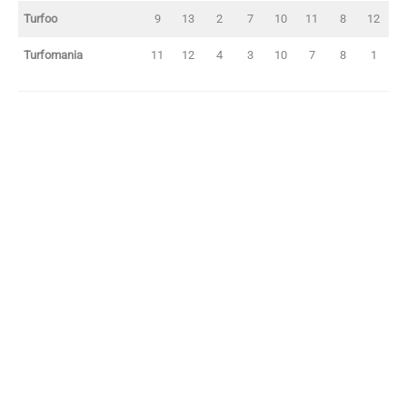
Turfoo
9
13
2
7
10
11
8
12
Turfomania
11
12
4
3
10
7
8
1