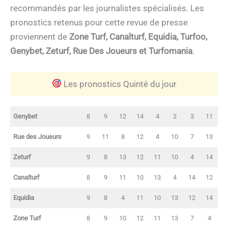
recommandés par les journalistes spécialisés. Les
pronostics retenus pour cette revue de presse
proviennent de
Zone Turf, Canalturf, Equidia, Turfoo,
Genybet, Zeturf, Rue Des Joueurs et Turfomania
.
Les pronostics Quinté du jour
Genybet
8
9
12
14
4
2
3
11
Rue des Joueurs
9
11
8
12
4
10
7
13
Zeturf
9
8
13
12
11
10
4
14
Canalturf
8
9
11
10
13
4
14
12
Equidia
9
8
4
11
10
13
12
14
Zone Turf
8
9
10
12
11
13
7
4