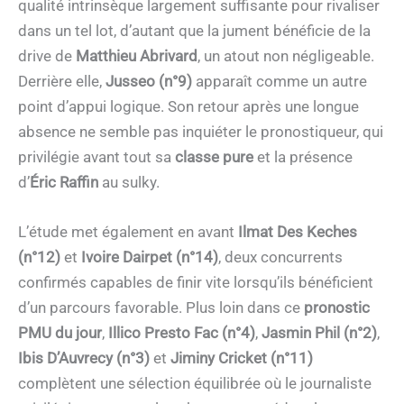
qualité intrinsèque largement suffisante pour rivaliser
dans un tel lot, d’autant que la jument bénéficie de la
drive de
Matthieu Abrivard
, un atout non négligeable.
Derrière elle,
Jusseo (n°9)
apparaît comme un autre
point d’appui logique. Son retour après une longue
absence ne semble pas inquiéter le pronostiqueur, qui
privilégie avant tout sa
classe pure
et la présence
d’
Éric Raffin
au sulky.
L’étude met également en avant
Ilmat Des Keches
(n°12)
et
Ivoire Dairpet (n°14)
, deux concurrents
confirmés capables de finir vite lorsqu’ils bénéficient
d’un parcours favorable. Plus loin dans ce
pronostic
PMU du jour
,
Illico Presto Fac (n°4)
,
Jasmin Phil (n°2)
,
Ibis D’Auvrecy (n°3)
et
Jiminy Cricket (n°11)
complètent une sélection équilibrée où le journaliste