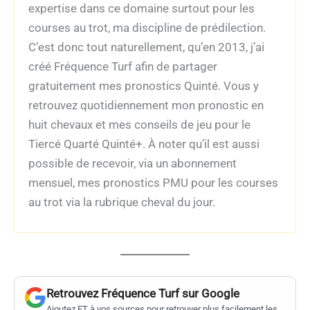
expertise dans ce domaine surtout pour les
courses au trot, ma discipline de prédilection.
C’est donc tout naturellement, qu’en 2013, j’ai
créé Fréquence Turf afin de partager
gratuitement mes pronostics Quinté. Vous y
retrouvez quotidiennement mon pronostic en
huit chevaux et mes conseils de jeu pour le
Tiercé Quarté Quinté+. À noter qu’il est aussi
possible de recevoir, via un abonnement
mensuel, mes pronostics PMU pour les courses
au trot via la rubrique cheval du jour.
Retrouvez Fréquence Turf sur Google
Ajoutez FT à vos sources pour retrouver plus facilement les