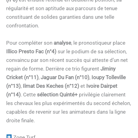
régularité et son aptitude aux parcours de tenue
constituant de solides garanties dans une telle
confrontation.
Pour compléter son
analyse
, le pronostiqueur place
Illico Presto Fac (n°4)
sur le podium de sa sélection,
convaincu par son récent succès qui atteste d’un net
regain de forme. Derrière ce trio figurent
Jiminy
Cricket (n°11)
,
Jaguar Du Fan (n°10)
,
Ioupy Tolleville
(n°13)
,
Ilmat Des Keches (n°12)
et
Ivoire Dairpet
(n°14)
. Cette
sélection Quinté+
privilégie clairement
les chevaux les plus expérimentés du second échelon,
capables de revenir sur les animateurs dans la ligne
droite finale.
Zone Turf