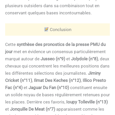
plusieurs outsiders dans sa combinaison tout en
conservant quelques bases incontournables.
Conclusion
Cette
synthèse des pronostics de la presse PMU du
jour
met en évidence un consensus particulièrement
marqué autour de
Jusseo (n°9)
et
Jolydole (n°8)
, deux
chevaux qui concentrent les meilleures positions dans
les différentes sélections des journalistes.
Jiminy
Cricket (n°11)
,
Ilmat Des Keches (n°12)
,
Illico Presto
Fac (n°4)
et
Jaguar Du Fan (n°10)
constituent ensuite
un solide noyau de bases régulièrement retenues pour
les places. Derrière ces favoris,
Ioupy Tolleville (n°13)
et
Jonquille De Meat (n°7)
apparaissent comme les