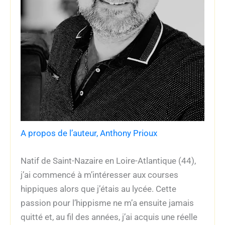
A propos de l’auteur, Anthony Prioux
Natif de Saint-Nazaire en Loire-Atlantique (44),
j’ai commencé à m’intéresser aux courses
hippiques alors que j’étais au lycée. Cette
passion pour l’hippisme ne m’a ensuite jamais
quitté et, au fil des années, j’ai acquis une réelle