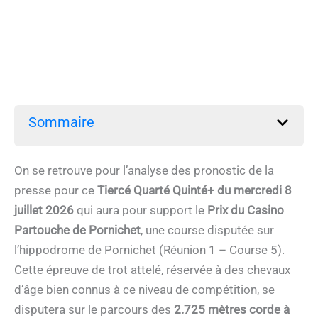
Sommaire
On se retrouve pour l’analyse des pronostic de la
presse pour ce
Tiercé Quarté Quinté+ du mercredi 8
juillet 2026
qui aura pour support le
Prix du Casino
Partouche de Pornichet
, une course disputée sur
l’hippodrome de Pornichet (Réunion 1 – Course 5).
Cette épreuve de trot attelé, réservée à des chevaux
d’âge bien connus à ce niveau de compétition, se
disputera sur le parcours des
2.725 mètres corde à