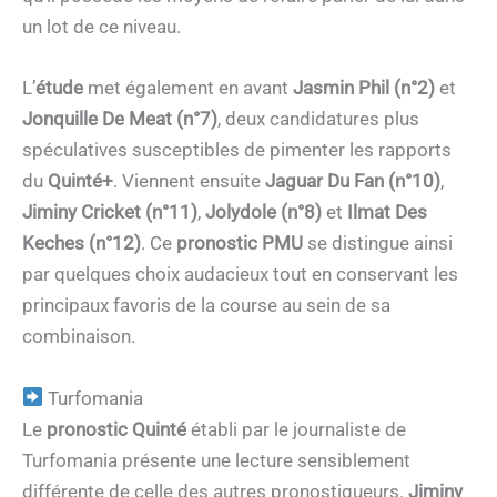
un lot de ce niveau.
L’
étude
met également en avant
Jasmin Phil (n°2)
et
Jonquille De Meat (n°7)
, deux candidatures plus
spéculatives susceptibles de pimenter les rapports
du
Quinté+
. Viennent ensuite
Jaguar Du Fan (n°10)
,
Jiminy Cricket (n°11)
,
Jolydole (n°8)
et
Ilmat Des
Keches (n°12)
. Ce
pronostic PMU
se distingue ainsi
par quelques choix audacieux tout en conservant les
principaux favoris de la course au sein de sa
combinaison.
Turfomania
Le
pronostic Quinté
établi par le journaliste de
Turfomania présente une lecture sensiblement
différente de celle des autres pronostiqueurs.
Jiminy