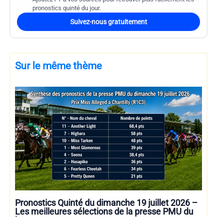
pronostics quinté du jour.
Suivez-nous gratuitement
Sur le même thème
Pronostics Quinté du dimanche 19 juillet 2026 –
Les meilleures sélections de la presse PMU du