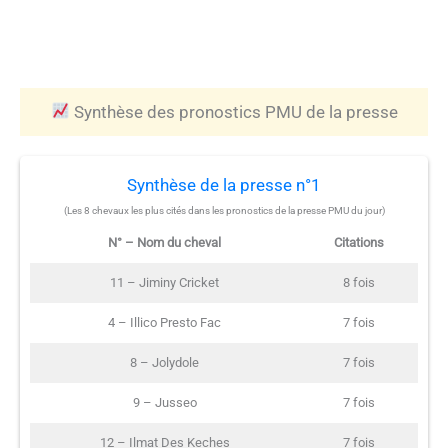
Synthèse des pronostics PMU de la presse
Synthèse de la presse n°1
(Les 8 chevaux les plus cités dans les pronostics de la presse PMU du jour)
N° – Nom du cheval
Citations
11 – Jiminy Cricket
8 fois
4 – Illico Presto Fac
7 fois
8 – Jolydole
7 fois
9 – Jusseo
7 fois
12 – Ilmat Des Keches
7 fois