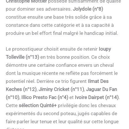
Christophe Mottier
possède suffisamment de qualité
pour dominer ses adversaires.
Jolydole (n°8)
constitue ensuite une base très solide grâce à sa
constance dans cette catégorie et à sa capacité à
produire un bel effort final malgré le handicap initial.
Le pronostiqueur choisit ensuite de retenir
Ioupy
Tolleville (n°13)
en très bonne position. Ce choix
démontre une certaine confiance envers un cheval
dont la musique récente ne reflète pas forcément le
potentiel réel. Derrière ce trio figurent
Ilmat Des
Keches (n°12)
,
Jiminy Cricket (n°11)
,
Jaguar Du Fan
(n°10)
,
Illico Presto Fac (n°4)
et
Ivoire Dairpet (n°14)
.
Cette
sélection Quinté+
privilégie donc les chevaux
expérimentés du second poteau, jugés capables de
faire parler leur tenue et leur qualité sur cette longue