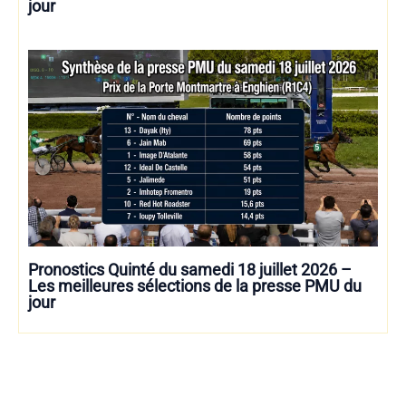
jour
Pronostics Quinté du samedi 18 juillet 2026 –
Les meilleures sélections de la presse PMU du
jour