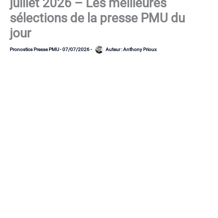
juillet 2026 – Les meilleures
sélections de la presse PMU du
jour
Pronostics Presse PMU
-
07/07/2026
-
Auteur :
Anthony Prioux