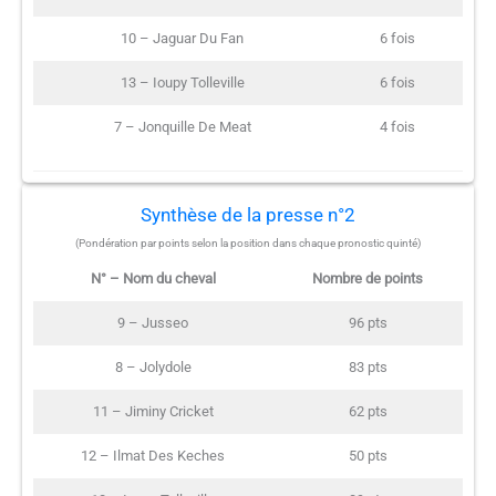
10 – Jaguar Du Fan
6 fois
13 – Ioupy Tolleville
6 fois
7 – Jonquille De Meat
4 fois
Synthèse de la presse n°2
(Pondération par points selon la position dans chaque pronostic quinté)
N° – Nom du cheval
Nombre de points
9 – Jusseo
96 pts
8 – Jolydole
83 pts
11 – Jiminy Cricket
62 pts
12 – Ilmat Des Keches
50 pts