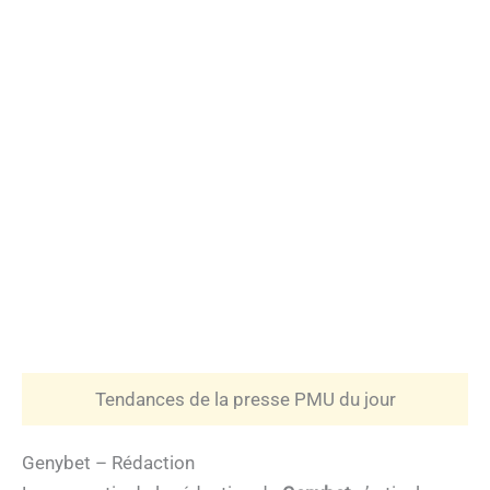
Tendances de la presse PMU du jour
Genybet – Rédaction