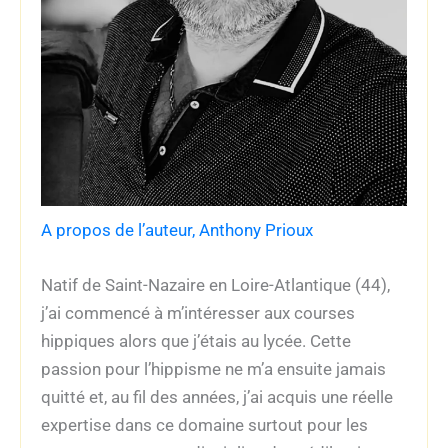
A propos de l’auteur, Anthony Prioux
Natif de Saint-Nazaire en Loire-Atlantique (44),
j’ai commencé à m’intéresser aux courses
hippiques alors que j’étais au lycée. Cette
passion pour l’hippisme ne m’a ensuite jamais
quitté et, au fil des années, j’ai acquis une réelle
expertise dans ce domaine surtout pour les