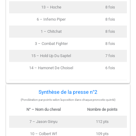
13 – Hoche
8 fois
6 – Inferno Piper
8 fois
1 – Chitchat
8 fois
3 – Combat Fighter
8 fois
15 – Hold Up Du Saptel
7 fois
14 – Hamonet De Choisel
6 fois
Synthèse de la presse n°2
(Pondération par points selon la position dans chaque pronostic quinté)
N° – Nom du cheval
Nombre de points
7 – Jason Ginyu
112 pts
10 – Colbert Wf
109 pts