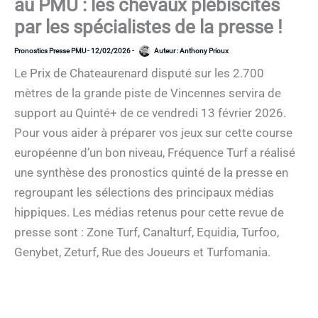
au PMU : les chevaux plébiscités
par les spécialistes de la presse !
Pronostics Presse PMU
-
12/02/2026
-
Auteur :
Anthony Prioux
Le Prix de Chateaurenard disputé sur les 2.700
mètres de la grande piste de Vincennes servira de
support au Quinté+ de ce vendredi 13 février 2026.
Pour vous aider à préparer vos jeux sur cette course
européenne d’un bon niveau, Fréquence Turf a réalisé
une synthèse des pronostics quinté de la presse en
regroupant les sélections des principaux médias
hippiques. Les médias retenus pour cette revue de
presse sont : Zone Turf, Canalturf, Equidia, Turfoo,
Genybet, Zeturf, Rue des Joueurs et Turfomania.