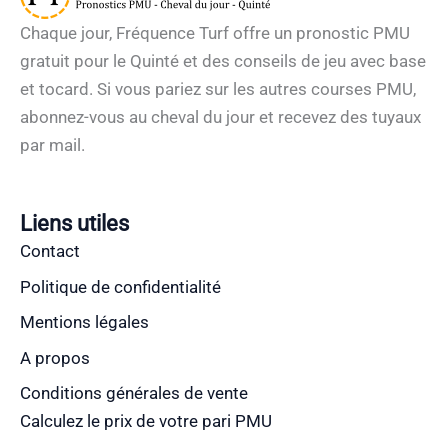
Chaque jour, Fréquence Turf offre un pronostic PMU
gratuit pour le Quinté et des conseils de jeu avec base
et tocard. Si vous pariez sur les autres courses PMU,
abonnez-vous au cheval du jour et recevez des tuyaux
par mail.
Liens utiles
Contact
Politique de confidentialité
Mentions légales
A propos
Conditions générales de vente
Calculez le prix de votre pari PMU