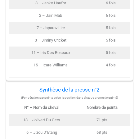
8 – Janko Haufor
6 fois
2 – Jain Mab
6 fois
7 – Japarov Lire
5 fois
3 – Jiminy Cricket
5 fois
11 – Iris Des Roseaux
5 fois
15 – Icare Williams
4 fois
Synthèse de la presse n°2
(Pondération par points selon la position dans chaque pronostic quinté)
N° – Nom du cheval
Nombre de points
13 – Jolivert Du Gers
71 pts
6 – Jizou D’Etang
68 pts