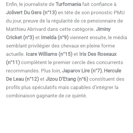
Enfin, le journaliste de
Turfomania
fait confiance à
Jolivert Du Gers (n°13)
en tête de son pronostic PMU
du jour, preuve de la régularité de ce pensionnaire de
Matthieu Abrivard dans cette catégorie.
Jiminy
Cricket (n°3)
et
Imelda (n°9)
viennent ensuite, le média
semblant privilégier des chevaux en pleine forme
actuelle.
Icare Williams (n°15)
et
Iris Des Roseaux
(n°11)
complètent le premier cercle des concurrents
recommandés. Plus loin,
Japarov Lire (n°7)
,
Hercule
De Leau (n°12)
et
Jizou D’Etang (n°6)
constituent des
profils plus spéculatifs mais capables d’intégrer la
combinaison gagnante de ce quinté.