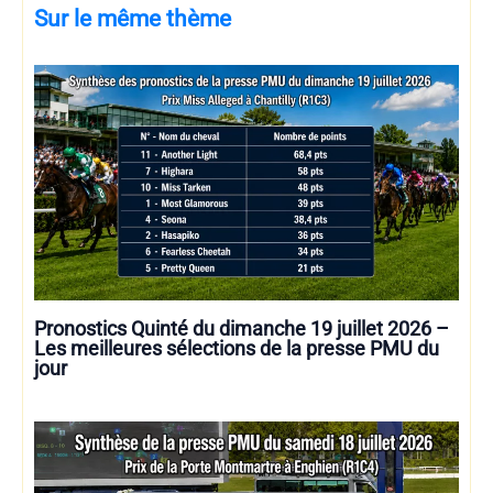
Sur le même thème
Pronostics Quinté du dimanche 19 juillet 2026 –
Les meilleures sélections de la presse PMU du
jour