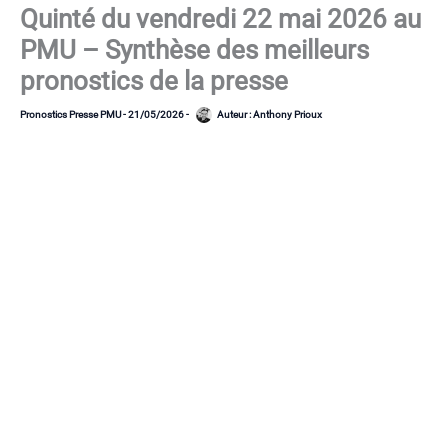
Quinté du vendredi 22 mai 2026 au
PMU – Synthèse des meilleurs
pronostics de la presse
Pronostics Presse PMU
-
21/05/2026
-
Auteur :
Anthony Prioux