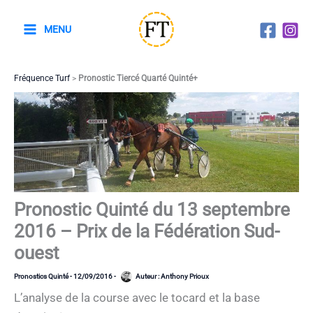
Aller
au
MENU
contenu
Fréquence Turf
>
Pronostic Tiercé Quarté Quinté+
Pronostic Quinté du 13 septembre
2016 – Prix de la Fédération Sud-
ouest
Pronostics Quinté
-
12/09/2016
-
Auteur :
Anthony Prioux
L’analyse de la course avec le tocard et la base