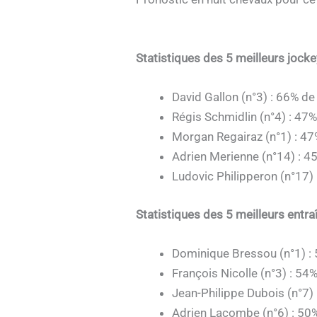
Statistiques des 5 meilleurs jock
David Gallon (n°3) : 66% de
Régis Schmidlin (n°4) : 47%
Morgan Regairaz (n°1) : 47
Adrien Merienne (n°14) : 4
Ludovic Philipperon (n°17) 
Statistiques des 5 meilleurs entra
Dominique Bressou (n°1) : 
François Nicolle (n°3) : 54
Jean-Philippe Dubois (n°7) 
Adrien Lacombe (n°6) : 50%