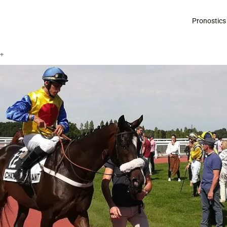
Pronostics
é+