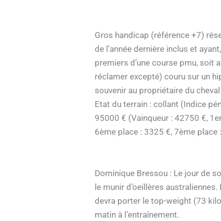
Gros handicap (référence +7) rése
de l’année dernière inclus et ayant
premiers d’une course pmu, soit ay
réclamer excepté) couru sur un h
souvenir au propriétaire du cheva
Etat du terrain : collant (Indice pé
95000 € (Vainqueur : 42750 €, 1er
6ème place : 3325 €, 7ème place :
Dominique Bressou : Le jour de so
le munir d’oeillères australiennes
devra porter le top-weight (73 ki
matin à l’entraînement.