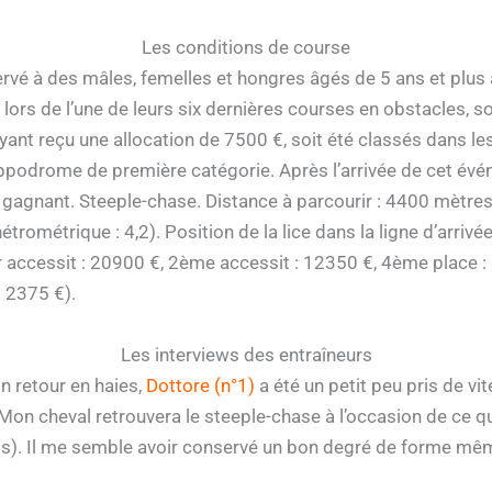
Les conditions de course
rvé à des mâles, femelles et hongres âgés de 5 ans et plus a
, lors de l’une de leurs six dernières courses en obstacles, s
ant reçu une allocation de 7500 €, soit été classés dans les 
ippodrome de première catégorie. Après l’arrivée de cet é
l gagnant. Steeple-chase. Distance à parcourir : 4400 mètres
nétrométrique : 4,2). Position de la lice dans la ligne d’arrivée
 accessit : 20900 €, 2ème accessit : 12350 €, 4ème place :
 2375 €).
Les interviews des entraîneurs
n retour en haies,
Dottore (n°1)
a été un petit peu pris de vi
. Mon cheval retrouvera le steeple-chase à l’occasion de ce 
los). Il me semble avoir conservé un bon degré de forme même