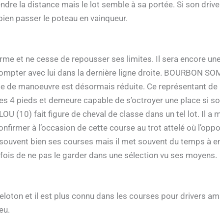
rendre la distance mais le lot semble à sa portée. Si son dri
 bien passer le poteau en vainqueur.
me et ne cesse de repousser ses limites. Il sera encore une
r compter avec lui dans la dernière ligne droite. BOURBON SO
rge de manoeuvre est désormais réduite. Ce représentant de
s 4 pieds et demeure capable de s’octroyer une place si son
U (10) fait figure de cheval de classe dans un tel lot. Il a
confirmer à l’occasion de cette course au trot attelé où l’op
uvent bien ses courses mais il met souvent du temps à enc
tefois de ne pas le garder dans une sélection vu ses moyens.
eloton et il est plus connu dans les courses pour drivers am
eu.