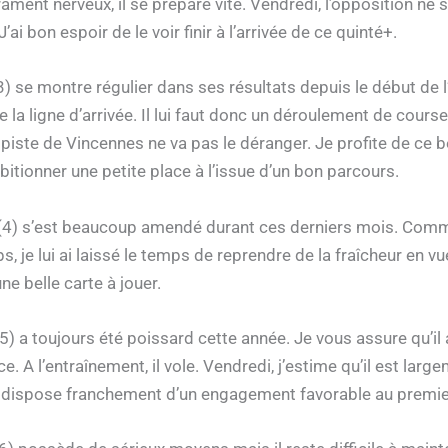
ent nerveux, il se prépare vite. Vendredi, l’opposition ne s
’ai bon espoir de le voir finir à l’arrivée de ce quinté+.
 se montre régulier dans ses résultats depuis le début de l’
 de la ligne d’arrivée. Il lui faut donc un déroulement de cour
piste de Vincennes ne va pas le déranger. Je profite de ce 
bitionner une petite place à l’issue d’un bon parcours.
(4) s’est beaucoup amendé durant ces derniers mois. Comme 
 je lui ai laissé le temps de reprendre de la fraîcheur en vu
une belle carte à jouer.
(5) a toujours été poissard cette année. Je vous assure qu’il
. A l’entraînement, il vole. Vendredi, j’estime qu’il est lar
. Il dispose franchement d’un engagement favorable au premi