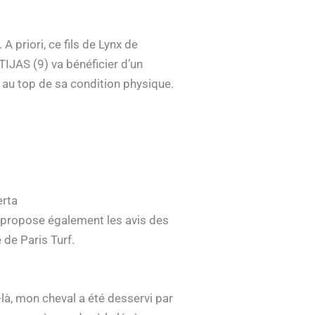
 priori, ce fils de Lynx de
TIJAS (9) va bénéficier d’un
 au top de sa condition physique.
erta
s propose également les avis des
 de Paris Turf.
-là, mon cheval a été desservi par