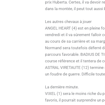
prix Huberta. Certes, il va devoir 
dans la montée, il peut tout aussi
Les autres chevaux à jouer
ANGEL HEART (4) est en pleine for
vendredi et il va sûrement falloi
au cours de sa carrière et sa ma
Normand sera toutefois déferré de
parcours favorable. BADIUS DE TILO
course référence et il tentera de 
ASTRAL VIRETAUTE (12) termine so
un foudre de guerre. Difficile tou
La dernière minute.
VIXEL (1) sera le moins riche du p
favoris, il pourrait surprendre un p