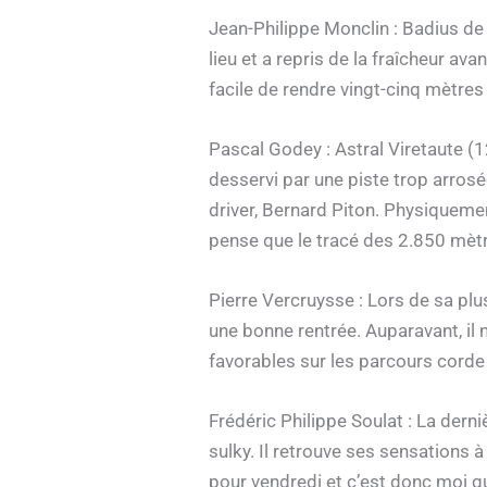
Jean-Philippe Monclin : Badius de 
lieu et a repris de la fraîcheur av
facile de rendre vingt-cinq mètres m
Pascal Godey : Astral Viretaute (12
desservi par une piste trop arrosée
driver, Bernard Piton. Physiquemen
pense que le tracé des 2.850 mètr
Pierre Vercruysse : Lors de sa plu
une bonne rentrée. Auparavant, il
favorables sur les parcours corde
Frédéric Philippe Soulat : La dern
sulky. Il retrouve ses sensations à l
pour vendredi et c’est donc moi qu