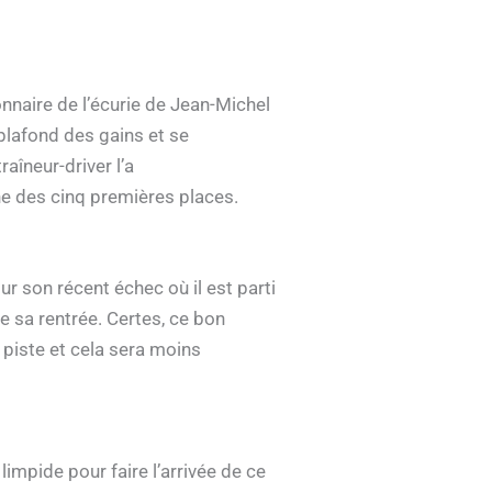
nnaire de l’écurie de Jean-Michel
 plafond des gains et se
aîneur-driver l’a
ne des cinq premières places.
r son récent échec où il est parti
e sa rentrée. Certes, ce bon
piste et cela sera moins
impide pour faire l’arrivée de ce