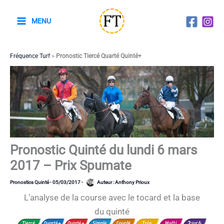
Aller
au
MENU
contenu
Fréquence Turf
>
Pronostic Tiercé Quarté Quinté+
Pronostic Quinté du lundi 6 mars
2017 – Prix Spumate
Pronostics Quinté
-
05/03/2017
-
Auteur :
Anthony Prioux
L’analyse de la course avec le tocard et la base
du quinté