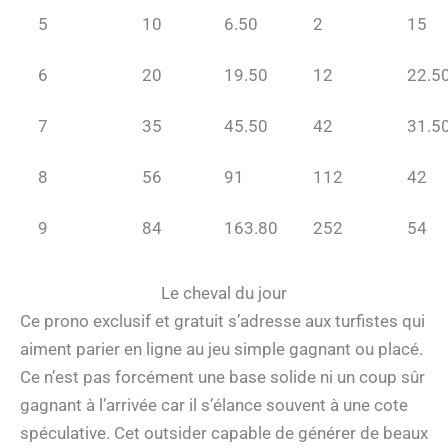
5
10
6.50
2
15
6
20
19.50
12
22.5
7
35
45.50
42
31.5
8
56
91
112
42
9
84
163.80
252
54
Le cheval du jour
Ce prono exclusif et gratuit s’adresse aux turfistes qui
aiment parier en ligne au jeu simple gagnant ou placé.
Ce n’est pas forcément une base solide ni un coup sûr
gagnant à l’arrivée car il s’élance souvent à une cote
spéculative. Cet outsider capable de générer de beaux