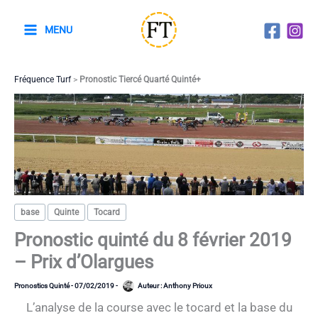
Aller
au
MENU
contenu
Fréquence Turf
>
Pronostic Tiercé Quarté Quinté+
base
Quinte
Tocard
Pronostic quinté du 8 février 2019
– Prix d’Olargues
Pronostics Quinté
-
07/02/2019
-
Auteur :
Anthony Prioux
L’analyse de la course avec le tocard et la base du