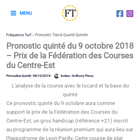
Aller
au
MENU
contenu
Fréquence Turf
>
Pronostic Tiercé Quarté Quinté+
Pronostic quinté du 9 octobre 2018
– Prix de la Fédération des Courses
du Centre-Est
Pronostics Quinté
-
08/10/2018
-
Auteur :
Anthony Prioux
L’analyse de la course avec le tocard et la base du
quinté
Ce pronostic quinté du 9 octobre aura comme
support le prix de la Fédération des Courses du
Centre-Est, un gros handicap (référence +21) inscrit
au programme de la réunion premium qui aura lieu sur
l’hippodrome de Lyon-Parilly. Cette course de plat