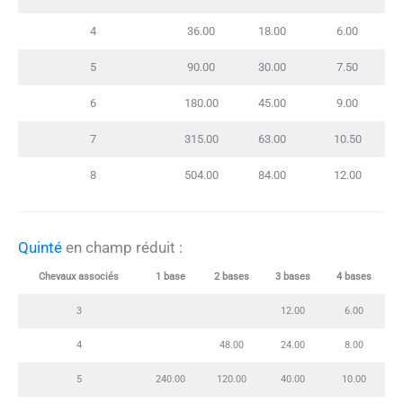
4
36.00
18.00
6.00
5
90.00
30.00
7.50
6
180.00
45.00
9.00
7
315.00
63.00
10.50
8
504.00
84.00
12.00
Quinté
en champ réduit :
Chevaux associés
1 base
2 bases
3 bases
4 bases
3
12.00
6.00
4
48.00
24.00
8.00
5
240.00
120.00
40.00
10.00