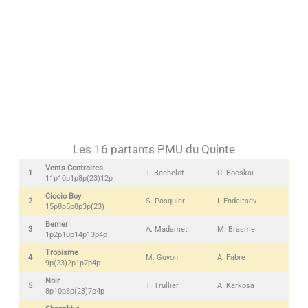
Les 16 partants PMU du Quinte
Vents Contraires
1
T. Bachelot
C. Bocskai
11p10p1p8p(23)12p
Ciccio Boy
2
S. Pasquier
I. Endaltsev
15p8p5p8p3p(23)
Bemer
3
A. Madamet
M. Brasme
1p2p10p14p13p4p
Tropisme
4
M. Guyon
A. Fabre
9p(23)2p1p7p4p
Noir
5
T. Trullier
A. Karkosa
8p10p8p(23)7p4p