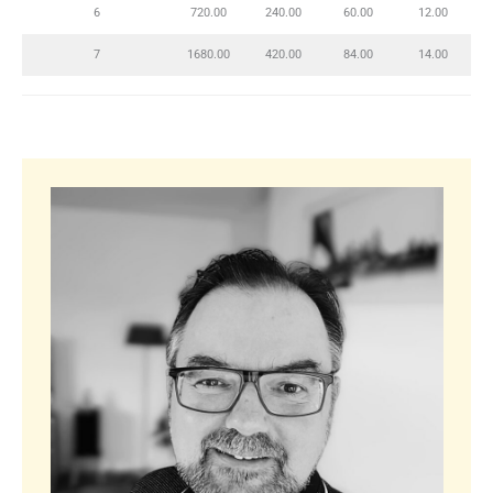
6
720.00
240.00
60.00
12.00
7
1680.00
420.00
84.00
14.00