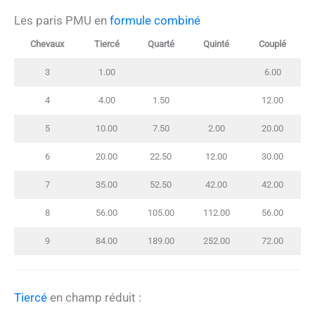
Les paris PMU en
formule combiné
Chevaux
Tiercé
Quarté
Quinté
Couplé
3
1.00
6.00
4
4.00
1.50
12.00
5
10.00
7.50
2.00
20.00
6
20.00
22.50
12.00
30.00
7
35.00
52.50
42.00
42.00
8
56.00
105.00
112.00
56.00
9
84.00
189.00
252.00
72.00
Tiercé
en champ réduit :