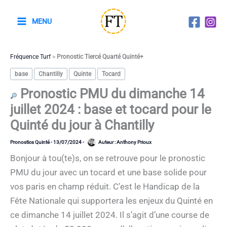
Aller
au
MENU
contenu
Fréquence Turf
>
Pronostic Tiercé Quarté Quinté+
base
Chantilly
Quinte
Tocard
Pronostic PMU du dimanche 14
juillet 2024 : base et tocard pour le
Quinté du jour à Chantilly
Pronostics Quinté
-
13/07/2024
-
Auteur :
Anthony Prioux
Bonjour à tou(te)s, on se retrouve pour le pronostic
PMU du jour avec un tocard et une base solide pour
vos paris en champ réduit. C’est le Handicap de la
Fête Nationale qui supportera les enjeux du Quinté en
ce dimanche 14 juillet 2024. Il s’agit d’une course de