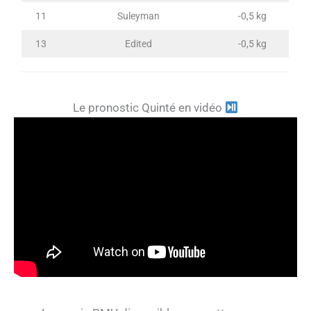
11
Suleyman
-0,5 kg
13
Edited
-0,5 kg
Le pronostic Quinté en vidéo