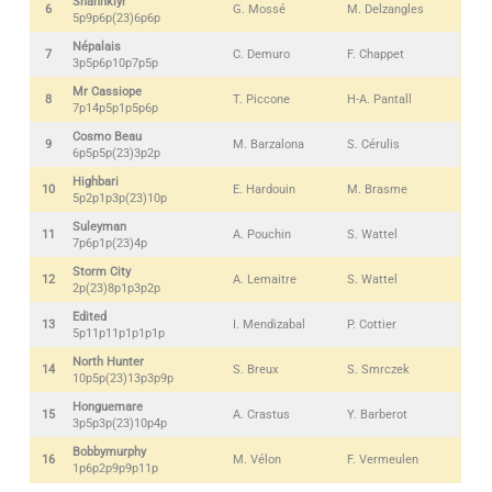
Shannkiyr
6
G. Mossé
M. Delzangles
5p9p6p(23)6p6p
Népalais
7
C. Demuro
F. Chappet
3p5p6p10p7p5p
Mr Cassiope
8
T. Piccone
H-A. Pantall
7p14p5p1p5p6p
Cosmo Beau
9
M. Barzalona
S. Cérulis
6p5p5p(23)3p2p
Highbari
10
E. Hardouin
M. Brasme
5p2p1p3p(23)10p
Suleyman
11
A. Pouchin
S. Wattel
7p6p1p(23)4p
Storm City
12
A. Lemaitre
S. Wattel
2p(23)8p1p3p2p
Edited
13
I. Mendizabal
P. Cottier
5p11p11p1p1p1p
North Hunter
14
S. Breux
S. Smrczek
10p5p(23)13p3p9p
Honguemare
15
A. Crastus
Y. Barberot
3p5p3p(23)10p4p
Bobbymurphy
16
M. Vélon
F. Vermeulen
1p6p2p9p9p11p