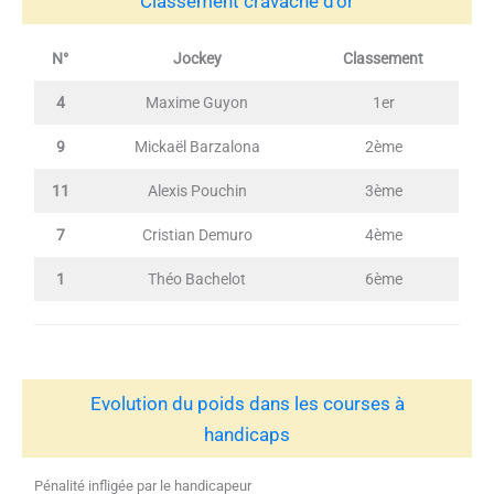
Classement cravache d’or
N°
Jockey
Classement
4
Maxime Guyon
1er
9
Mickaël Barzalona
2ème
11
Alexis Pouchin
3ème
7
Cristian Demuro
4ème
1
Théo Bachelot
6ème
Evolution du poids dans les courses à
handicaps
Pénalité infligée par le handicapeur