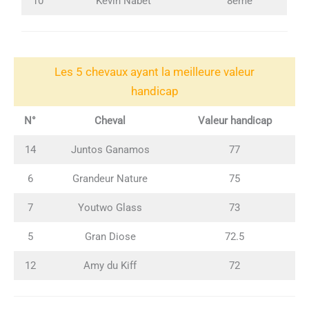
10
Kévin Nabet
8ème
Les 5 chevaux ayant la meilleure valeur
handicap
N°
Cheval
Valeur handicap
14
Juntos Ganamos
77
6
Grandeur Nature
75
7
Youtwo Glass
73
5
Gran Diose
72.5
12
Amy du Kiff
72