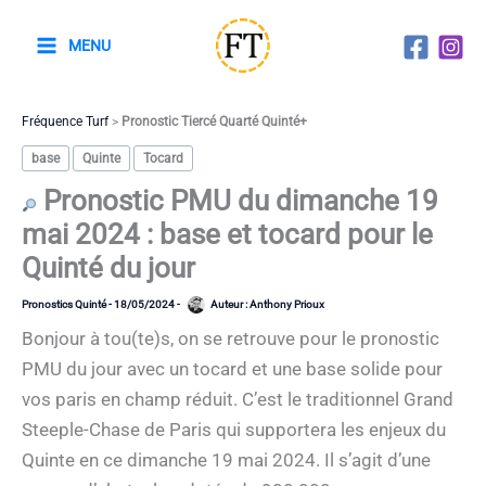
Aller
au
MENU
contenu
Fréquence Turf
>
Pronostic Tiercé Quarté Quinté+
base
Quinte
Tocard
Pronostic PMU du dimanche 19
mai 2024 : base et tocard pour le
Quinté du jour
Pronostics Quinté
-
18/05/2024
-
Auteur :
Anthony Prioux
Bonjour à tou(te)s, on se retrouve pour le pronostic
PMU du jour avec un tocard et une base solide pour
vos paris en champ réduit. C’est le traditionnel Grand
Steeple-Chase de Paris qui supportera les enjeux du
Quinte en ce dimanche 19 mai 2024. Il s’agit d’une