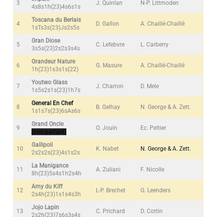
3
J. Quinlan
N-P. Littmoden
4s8s1h(23)4s6s1s
Toscana du Berlais
4
D. Gallon
A. Chaillé-Chaillé
1sTs3s(23)Js2s5s
Gran Diose
5
C. Lefebvre
L. Carberry
3s5s(23)2s2s3s4s
Grandeur Nature
6
G. Masure
A. Chaillé-Chaillé
1h(23)1s3s1s(22)
Youtwo Glass
7
J. Charron
D. Mele
1s5s2s1s(23)1h7s
General En Chef
8
B. Gelhay
N. George & A. Zett.
1s1s7s(23)6sAs6s
Grand Oncle
9
O. Jouin
Ec. Peltier
(non-partant)
Gallipoli
10
K. Nabet
N. George & A. Zett.
2s2s2s(23)4s1s2s
La Manigance
11
A. Zuliani
F. Nicolle
8h(23)5s4s1h2s4h
Amy du Kiff
12
L-P. Brechet
G. Leenders
2s4h(23)1s1s4s3h
Jojo Lapin
13
C. Prichard
D. Cottin
2s2h(23)7s6s3s4s