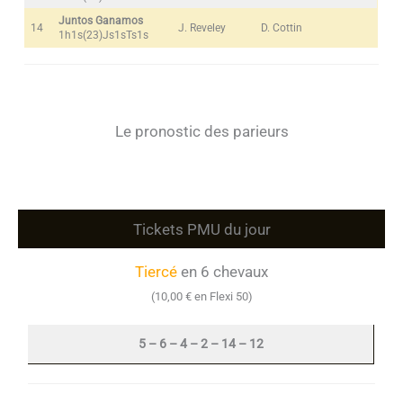
Juntos Ganamos
14
J. Reveley
D. Cottin
1h1s(23)Js1sTs1s
Le pronostic des parieurs
Tickets PMU du jour
Tiercé
en 6 chevaux
(10,00 € en Flexi 50)
5 – 6 – 4 – 2 – 14 – 12