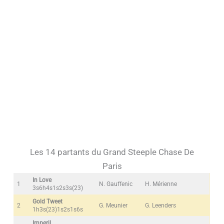
Les 14 partants du Grand Steeple Chase De
Paris
In Love
1
N. Gauffenic
H. Mérienne
3s6h4s1s2s3s(23)
Gold Tweet
2
G. Meunier
G. Leenders
1h3s(23)1s2s1s6s
Imperil