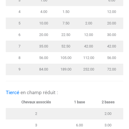
3
1.00
6.00
4
4.00
1.50
12.00
5
10.00
7.50
2.00
20.00
6
20.00
22.50
12.00
30.00
7
35.00
52.50
42.00
42.00
8
56.00
105.00
112.00
56.00
9
84.00
189.00
252.00
72.00
Tiercé
en champ réduit :
Chevaux associés
1 base
2 bases
2
2.00
3
6.00
3.00