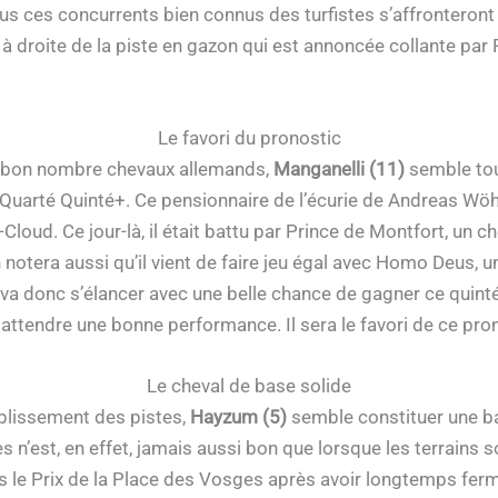
ous ces concurrents bien connus des turfistes s’affronteront
 droite de la piste en gazon qui est annoncée collante par 
Le favori du pronostic
 bon nombre chevaux allemands,
Manganelli (11)
semble tou
é Quarté Quinté+. Ce pensionnaire de l’écurie de Andreas Wöhl
t-Cloud. Ce jour-là, il était battu par Prince de Montfort, un c
 notera aussi qu’il vient de faire jeu égal avec Homo Deus, u
l va donc s’élancer avec une belle chance de gagner ce quinté 
n attendre une bonne performance. Il sera le favori de ce pro
Le cheval de base solide
plissement des pistes,
Hayzum (5)
semble constituer une ba
s n’est, en effet, jamais aussi bon que lorsque les terrains so
ns le Prix de la Place des Vosges après avoir longtemps fermé