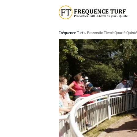
Aller
au
contenu
Fréquence Turf
>
Pronostic Tiercé Quarté Quint