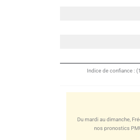
Indice de confiance : (
Du mardi au dimanche, Fré
nos pronostics PMU 