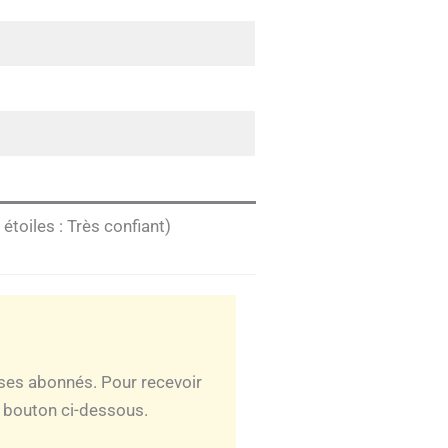
étoiles : Très confiant)
ses abonnés. Pour recevoir
e bouton ci-dessous.