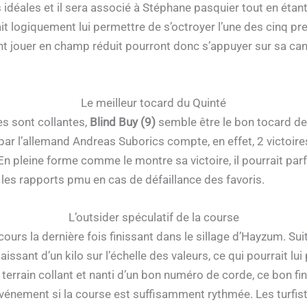
idéales et il sera associé à Stéphane pasquier tout en étant
ait logiquement lui permettre de s’octroyer l’une des cinq pre
t jouer en champ réduit pourront donc s’appuyer sur sa ca
Le meilleur tocard du Quinté
es sont collantes,
Blind Buy (9)
semble être le bon tocard d
ar l’allemand Andreas Suborics compte, en effet, 2 victoires 
En pleine forme comme le montre sa victoire, il pourrait par
r les rapports pmu en cas de défaillance des favoris.
L’outsider spéculatif de la course
ours la dernière fois finissant dans le sillage d’Hayzum. Sui
aissant d’un kilo sur l’échelle des valeurs, ce qui pourrait l
errain collant et nanti d’un bon numéro de corde, ce bon fin
t événement si la course est suffisamment rythmée. Les turfis