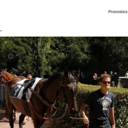
Pronostics
é+