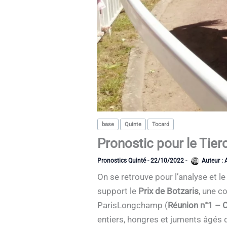
base
Quinte
Tocard
Pronostic pour le Tie
Pronostics Quinté
-
22/10/2022
-
Auteur :
On se retrouve pour l’analyse et 
support le
Prix de Botzaris
, une c
ParisLongchamp (
Réunion n°1 – 
entiers, hongres et juments âgés d