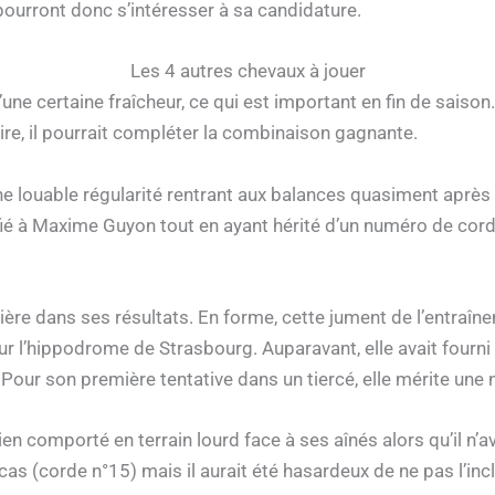
pourront donc s’intéresser à sa candidature.
Les 4 autres chevaux à jouer
’une certaine fraîcheur, ce qui est important en fin de saison
ire, il pourrait compléter la combinaison gagnante.
ne louable régularité rentrant aux balances quasiment aprè
ié à Maxime Guyon tout en ayant hérité d’un numéro de corde i
ière dans ses résultats. En forme, cette jument de l’entraî
 l’hippodrome de Strasbourg. Auparavant, elle avait fourni u
ur son première tentative dans un tiercé, elle mérite une 
ien comporté en terrain lourd face à ses aînés alors qu’il n
cas (corde n°15) mais il aurait été hasardeux de ne pas l’inc