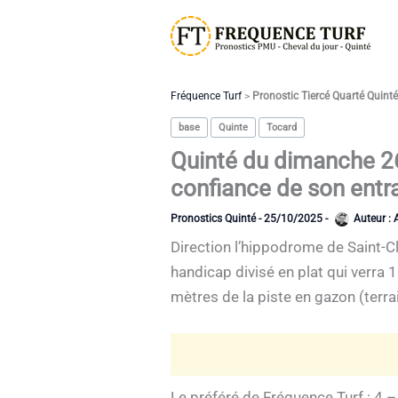
Aller
au
contenu
Fréquence Turf
>
Pronostic Tiercé Quarté Quint
base
Quinte
Tocard
Quinté du dimanche 26
confiance de son entra
Pronostics Quinté
-
25/10/2025
-
Auteur :
Direction l’hippodrome de Saint-Cl
handicap divisé en plat qui verra
mètres de la piste en gazon (terra
Le préféré de Fréquence Turf : 4 –