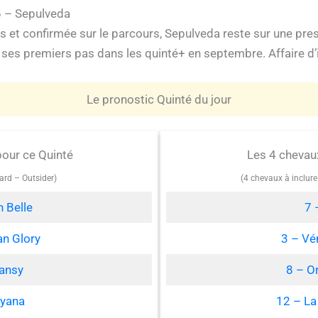
6 – Sepulveda
urs et confirmée sur le parcours, Sepulveda reste sur une pr
 ses premiers pas dans les quinté+ en septembre. Affaire d’
Le pronostic Quinté du jour
pour ce Quinté
Les 4 chevau
ard – Outsider)
(4 chevaux à inclur
 Belle
7 
an Glory
3 – Vé
hansy
8 – O
hyana
12 – La