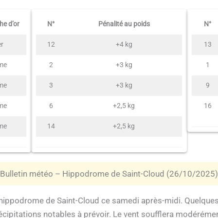
he d’or
N°
Pénalité au poids
N°
er
12
+4 kg
13
me
2
+3 kg
1
me
3
+3 kg
9
me
6
+2,5 kg
16
me
14
+2,5 kg
Bulletin météo – Hippodrome de Saint-Cloud (26/10/2025)
l’hippodrome de Saint-Cloud ce samedi après-midi. Quelque
récipitations notables à prévoir. Le vent soufflera modéréme