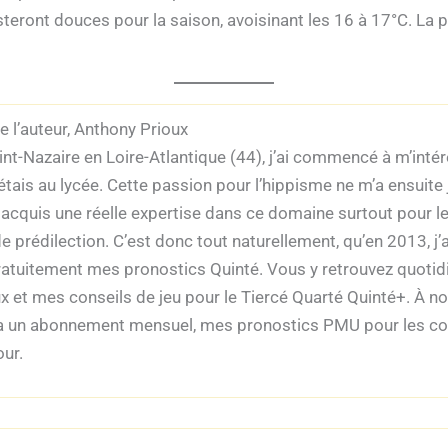
teront douces pour la saison, avoisinant les 16 à 17°C. La pi
 l’auteur, Anthony Prioux
int-Nazaire en Loire-Atlantique (44), j’ai commencé à m’int
’étais au lycée. Cette passion pour l’hippisme ne m’a ensuite j
i acquis une réelle expertise dans ce domaine surtout pour l
de prédilection. C’est donc tout naturellement, qu’en 2013, j’
ratuitement mes pronostics Quinté. Vous y retrouvez quoti
x et mes conseils de jeu pour le Tiercé Quarté Quinté+. À not
via un abonnement mensuel, mes pronostics PMU pour les cour
our.