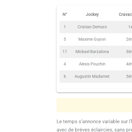
N°
Jockey
Cravac
1
Cristian Demuro
1
5
Maxime Guyon
2è
11
Mickael Barzalona
3è
4
Alexis Pouchin
4è
6
Augustin Madamet
5è
Le temps s’annonce variable sur 
avec de brèves éclaircies, sans p