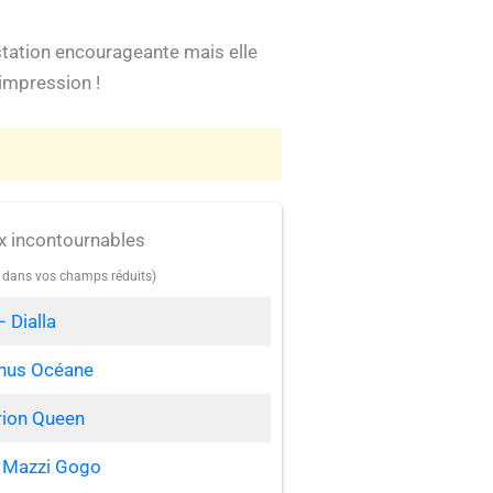
estation encourageante mais elle
impression !
x incontournables
e dans vos champs réduits)
– Dialla
nus Océane
rion Queen
 Mazzi Gogo