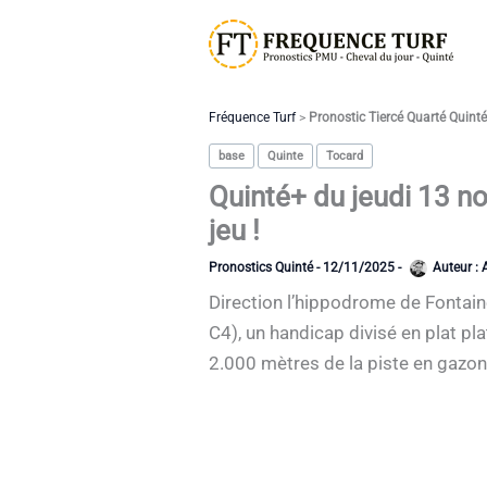
Aller
au
contenu
Fréquence Turf
>
Pronostic Tiercé Quarté Quint
base
Quinte
Tocard
Quinté+ du jeudi 13 n
jeu !
Pronostics Quinté
-
12/11/2025
-
Auteur :
Direction l’hippodrome de Fontain
C4), un handicap divisé en plat pl
2.000 mètres de la piste en gazon 