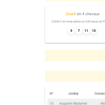
2sur4
en 4 chevaux
(18,00 € en mise pleine ou 9,00 euros en Fl
3
7
11
13
N°
Jockey
Cravac
10
Augustin Madamet
4è