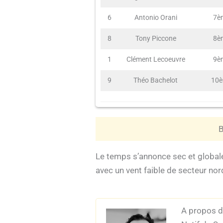
6
Antonio Orani
7è
8
Tony Piccone
8è
1
Clément Lecoeuvre
9è
9
Théo Bachelot
10
B
Le temps s’annonce sec et global
avec un vent faible de secteur nor
A propos de