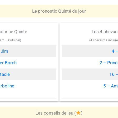
Le pronostic Quinté du jour
pour ce Quinté
Les 4 chevau
ard – Outsider)
(4 chevaux à inclur
 Jim
4 –
er Borch
2 – Prin
tacle
16 –
rboline
5 – Ame
Les conseils de jeu (
)