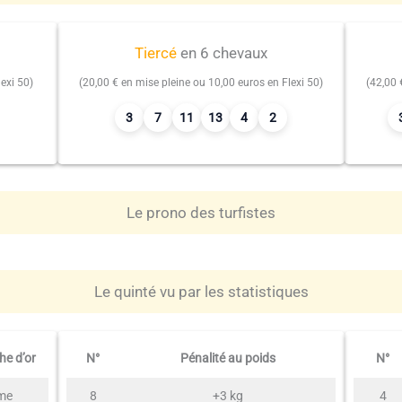
Tiercé
en 6 chevaux
exi 50)
(20,00 € en mise pleine ou 10,00 euros en Flexi 50)
(42,00 
3
7
11
13
4
2
Le prono des turfistes
Le quinté vu par les statistiques
he d’or
N°
Pénalité au poids
N°
me
8
+3 kg
4