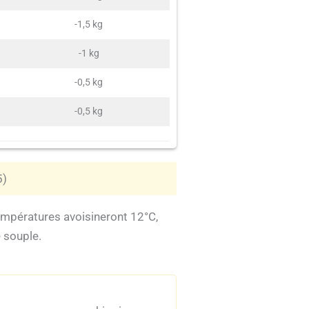
-1,5 kg
-1 kg
-0,5 kg
-0,5 kg
5)
mpératures avoisineront 12°C,
e souple.