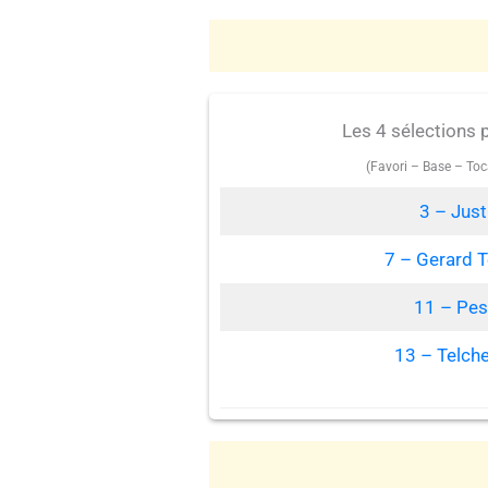
Les 4 sélections 
(Favori – Base – Toc
3 – Just
7 – Gerard T
11 – Pes
13 – Telche