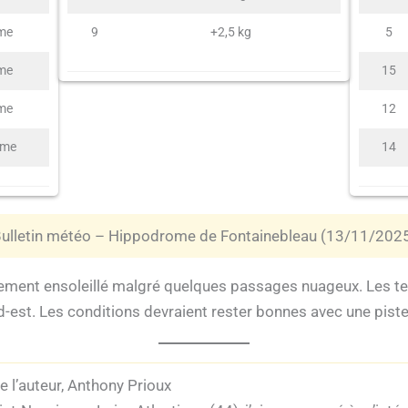
me
9
+2,5 kg
5
me
15
me
12
ème
14
ulletin météo – Hippodrome de Fontainebleau (13/11/202
ement ensoleillé malgré quelques passages nuageux. Les te
d-est. Les conditions devraient rester bonnes avec une pist
 l’auteur, Anthony Prioux