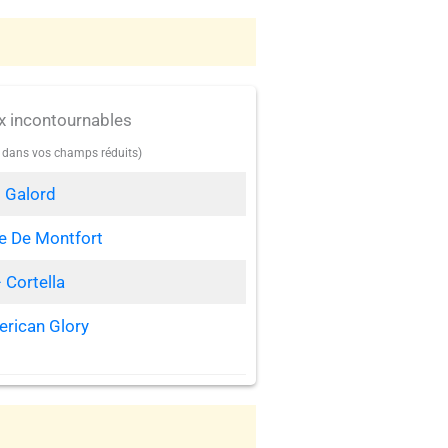
x incontournables
e dans vos champs réduits)
 Galord
ce De Montfort
 Cortella
rican Glory