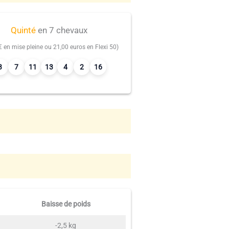
Quinté
en 7 chevaux
€ en mise pleine ou 21,00 euros en Flexi 50)
3
7
11
13
4
2
16
Baisse de poids
-2,5 kg