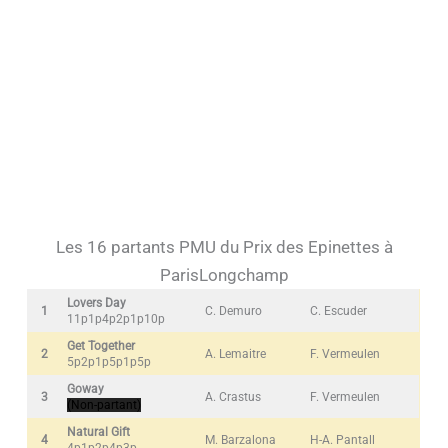
Les 16 partants PMU du Prix des Epinettes à
ParisLongchamp
Lovers Day
1
C. Demuro
C. Escuder
11p1p4p2p1p10p
Get Together
2
A. Lemaitre
F. Vermeulen
5p2p1p5p1p5p
Goway
3
A. Crastus
F. Vermeulen
(Non-partant)
Natural Gift
4
M. Barzalona
H-A. Pantall