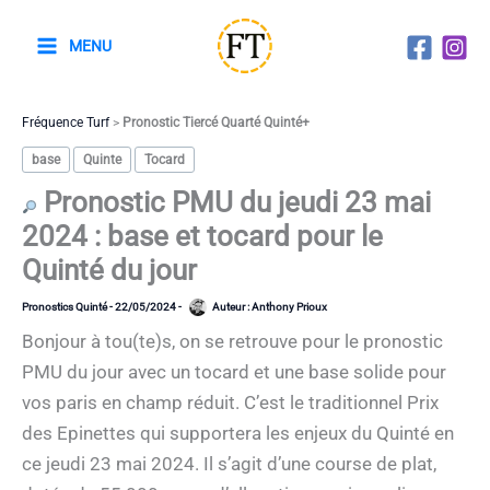
Aller
au
MENU
contenu
Fréquence Turf
>
Pronostic Tiercé Quarté Quinté+
base
Quinte
Tocard
Pronostic PMU du jeudi 23 mai
2024 : base et tocard pour le
Quinté du jour
Pronostics Quinté
-
22/05/2024
-
Auteur :
Anthony Prioux
Bonjour à tou(te)s, on se retrouve pour le pronostic
PMU du jour avec un tocard et une base solide pour
vos paris en champ réduit. C’est le traditionnel Prix
des Epinettes qui supportera les enjeux du Quinté en
ce jeudi 23 mai 2024. Il s’agit d’une course de plat,