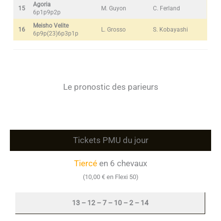
Agoria
15
M. Guyon
C. Ferland
6p1p9p2p
Meisho Velite
16
L. Grosso
S. Kobayashi
6p9p(23)6p3p1p
Le pronostic des parieurs
Tickets PMU du jour
Tiercé
en 6 chevaux
(10,00 € en Flexi 50)
13 – 12 – 7 – 10 – 2 – 14