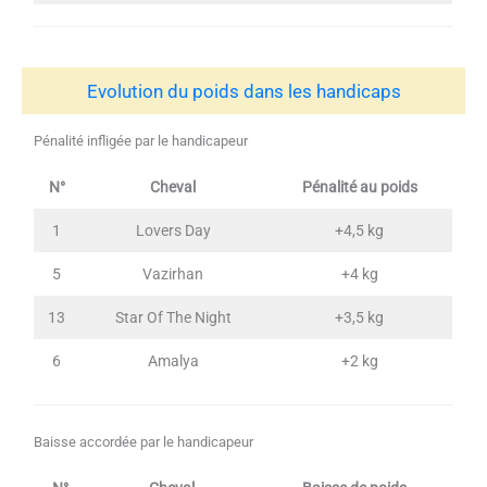
Evolution du poids dans les handicaps
Pénalité infligée par le handicapeur
N°
Cheval
Pénalité au poids
1
Lovers Day
+4,5 kg
5
Vazirhan
+4 kg
13
Star Of The Night
+3,5 kg
6
Amalya
+2 kg
Baisse accordée par le handicapeur