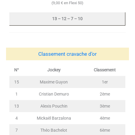
(9,00 € en Flexi 50)
13 – 12 – 7 – 10
Classement cravache d’or
N°
Jockey
Classement
15
Maxime Guyon
1er
1
Cristian Demuro
2ème
13
Alexis Pouchin
3ème
4
Mickaël Barzalona
4ème
7
Théo Bachelot
6ème