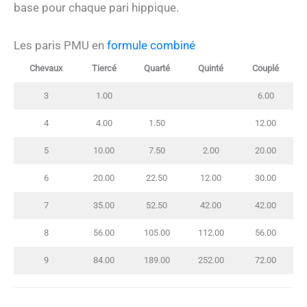
base pour chaque pari hippique.
Les paris PMU en
formule combiné
Chevaux
Tiercé
Quarté
Quinté
Couplé
3
1.00
6.00
4
4.00
1.50
12.00
5
10.00
7.50
2.00
20.00
6
20.00
22.50
12.00
30.00
7
35.00
52.50
42.00
42.00
8
56.00
105.00
112.00
56.00
9
84.00
189.00
252.00
72.00