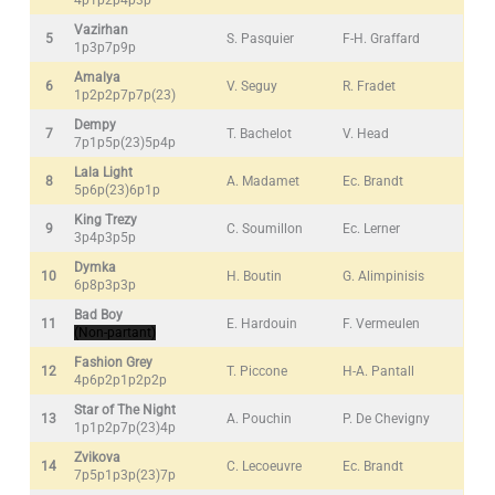
4p1p2p4p3p
Vazirhan
5
S. Pasquier
F-H. Graffard
1p3p7p9p
Amalya
6
V. Seguy
R. Fradet
1p2p2p7p7p(23)
Dempy
7
T. Bachelot
V. Head
7p1p5p(23)5p4p
Lala Light
8
A. Madamet
Ec. Brandt
5p6p(23)6p1p
King Trezy
9
C. Soumillon
Ec. Lerner
3p4p3p5p
Dymka
10
H. Boutin
G. Alimpinisis
6p8p3p3p
Bad Boy
11
E. Hardouin
F. Vermeulen
(Non-partant)
Fashion Grey
12
T. Piccone
H-A. Pantall
4p6p2p1p2p2p
Star of The Night
13
A. Pouchin
P. De Chevigny
1p1p2p7p(23)4p
Zvikova
14
C. Lecoeuvre
Ec. Brandt
7p5p1p3p(23)7p