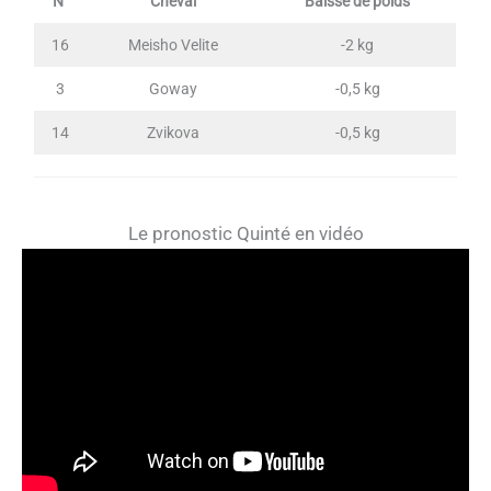
N°
Cheval
Baisse de poids
16
Meisho Velite
-2 kg
3
Goway
-0,5 kg
14
Zvikova
-0,5 kg
Le pronostic Quinté en vidéo