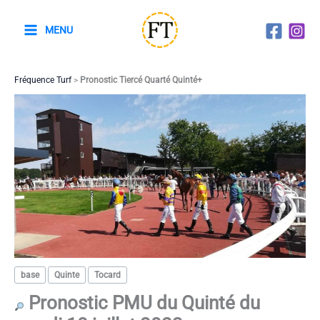
Aller
au
MENU
contenu
Fréquence Turf
>
Pronostic Tiercé Quarté Quinté+
base
Quinte
Tocard
Pronostic PMU du Quinté du