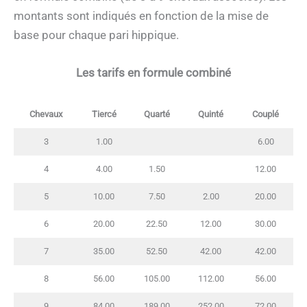
montants sont indiqués en fonction de la mise de
base pour chaque pari hippique.
Les tarifs en formule combiné
Chevaux
Tiercé
Quarté
Quinté
Couplé
3
1.00
6.00
4
4.00
1.50
12.00
5
10.00
7.50
2.00
20.00
6
20.00
22.50
12.00
30.00
7
35.00
52.50
42.00
42.00
8
56.00
105.00
112.00
56.00
9
84.00
189.00
252.00
72.00