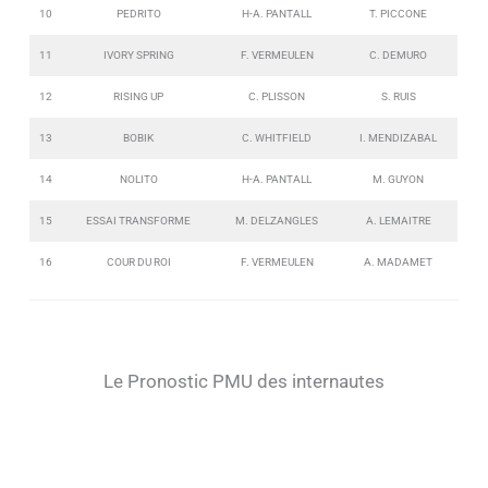
10
PEDRITO
H-A. PANTALL
T. PICCONE
11
IVORY SPRING
F. VERMEULEN
C. DEMURO
12
RISING UP
C. PLISSON
S. RUIS
13
BOBIK
C. WHITFIELD
I. MENDIZABAL
14
NOLITO
H-A. PANTALL
M. GUYON
15
ESSAI TRANSFORME
M. DELZANGLES
A. LEMAITRE
16
COUR DU ROI
F. VERMEULEN
A. MADAMET
Le Pronostic PMU des internautes