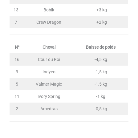
13
Bobik
+3 kg
7
Crew Dragon
+2 kg
N°
Cheval
Baisse de poids
16
Cour du Roi
-4,5 kg
3
Indyco
-1,5 kg
5
Valmer Magic
-1,5 kg
11
Ivory Spring
-1 kg
2
Amedras
-0,5 kg