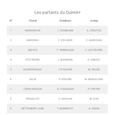
Les partants du Quinté+
N°
Cheval
Entraîneur
Jockey
1
MAROON SIX
J. SOUBAGNE
A. CRASTUS
2
AMEDRAS
C. ESCUDER
E. HARDOUIN
3
INDYCO
F. VERMEULEN
C. LECOEUVRE
4
PTIT PEDRO
J. BOISNARD
H. LEBOUC
5
VALMER MAGIC
J-P. GAUVIN
M. VELON
6
GALIK
P. SOGORB
M. BARZALONA
7
CREW DRAGON
A. FOUASSIER
P. CHEYER
8
PASSALITO
S. GAVILAN
M. EON
9
HEYTESBURY LANE
Y. BONNEFOY
A. ORANI