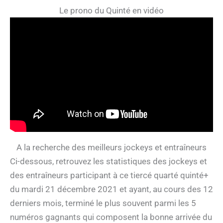
Le prono du Quinté en vidéo
A la recherche des meilleurs jockeys et entraîneurs
Ci-dessous, retrouvez les statistiques des jockeys et
des entraîneurs participant à ce tiercé quarté quinté+
du mardi 21 décembre 2021 et ayant, au cours des 12
derniers mois, terminé le plus souvent parmi les 5
numéros gagnants qui composent la bonne arrivée du