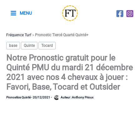
Aller
au
MENU
contenu
Fréquence Turf
>
Pronostic Tiercé Quarté Quinté+
base
Quinte
Tocard
Notre Pronostic gratuit pour le
Quinté PMU du mardi 21 décembre
2021 avec nos 4 chevaux à jouer :
Favori, Base, Tocard et Outsider
Pronostics Quinté
-
20/12/2021
-
Auteur :
Anthony Prioux