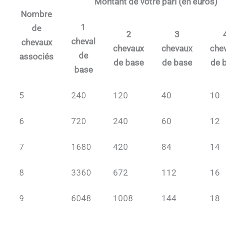
Montant de votre pari (en euros)
Nombre
1
de
2
3
cheval
chevaux
chevaux
chevaux
che
de
associés
de base
de base
de 
base
5
240
120
40
10
6
720
240
60
12
7
1680
420
84
14
8
3360
672
112
16
9
6048
1008
144
18