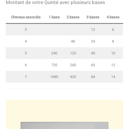
Montant de votre Quinté avec plusieurs bases
Chevaux associés
1 base
2 bases
3 bases
4 bases
3
12
6
4
48
24
8
5
240
120
40
10
6
720
240
60
12
7
1680
420
84
14