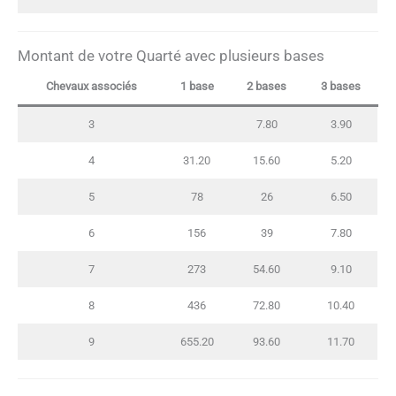
Montant de votre Quarté avec plusieurs bases
Chevaux associés
1 base
2 bases
3 bases
3
7.80
3.90
4
31.20
15.60
5.20
5
78
26
6.50
6
156
39
7.80
7
273
54.60
9.10
8
436
72.80
10.40
9
655.20
93.60
11.70