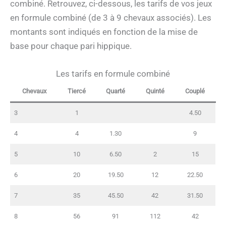
combiné. Retrouvez, ci-dessous, les tarifs de vos jeux
en formule combiné (de 3 à 9 chevaux associés). Les
montants sont indiqués en fonction de la mise de
base pour chaque pari hippique.
Les tarifs en formule combiné
Chevaux
Tiercé
Quarté
Quinté
Couplé
3
1
4.50
4
4
1.30
9
5
10
6.50
2
15
6
20
19.50
12
22.50
7
35
45.50
42
31.50
8
56
91
112
42