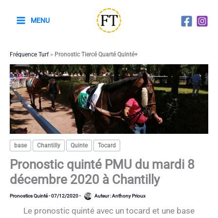
Aller
au
MENU
contenu
Fréquence Turf
>
Pronostic Tiercé Quarté Quinté+
base
Chantilly
Quinte
Tocard
Pronostic quinté PMU du mardi 8
décembre 2020 à Chantilly
Pronostics Quinté
-
07/12/2020
-
Auteur :
Anthony Prioux
Le pronostic quinté avec un tocard et une base