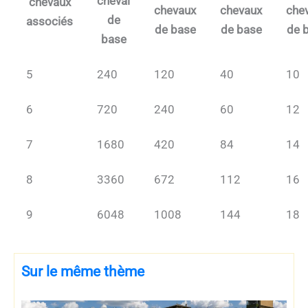
cheval
chevaux
chevaux
chevaux
che
de
associés
de base
de base
de 
base
5
240
120
40
10
6
720
240
60
12
7
1680
420
84
14
8
3360
672
112
16
9
6048
1008
144
18
Sur le même thème