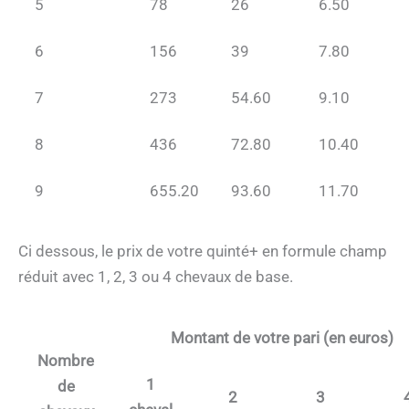
5
78
26
6.50
6
156
39
7.80
7
273
54.60
9.10
8
436
72.80
10.40
9
655.20
93.60
11.70
Ci dessous, le prix de votre quinté+ en formule champ
réduit avec 1, 2, 3 ou 4 chevaux de base.
Montant de votre pari (en euros)
Nombre
1
de
2
3