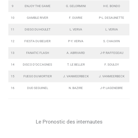
9
ENJOY THE GAME
G. GELORMINI
H-E. BONDO
10
GAMBLE RIVER
F. OUVRIE
P-L. DESAUNETTE
11
DIEGO DU HOULET
L. VERVA
L. VERVA
12
FIESTA DU BELVER
P-Y. VERVA
S. CHAUVIN
13
FANATIC FLASH
A. ABRIVARD
J-P. RAFFEGEAU
14
DISCO D’OCCAGNES
T. LE BELLER
F. SOULOY
15
FUEGO DU MORTIER
J. VANMEERBECK
J. VANMEERBECK
16
DUO SEGUINEL
N. BAZIRE
J-P. LAGENEBRE
Le Pronostic des internautes