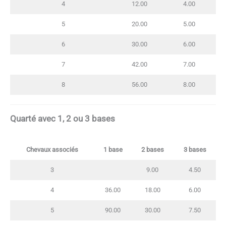
4
12.00
4.00
5
20.00
5.00
6
30.00
6.00
7
42.00
7.00
8
56.00
8.00
Quarté avec 1, 2 ou 3 bases
Chevaux associés
1 base
2 bases
3 bases
3
9.00
4.50
4
36.00
18.00
6.00
5
90.00
30.00
7.50