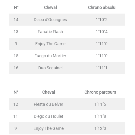
N°
Cheval
Chrono absolu
14
Disco d’Occagnes
1’10″2
13
Fanatic Flash
1’10″4
9
Enjoy The Game
1’11″0
15
Fuego du Mortier
1’11″0
16
Duo Seguinel
1’11″1
N°
Cheval
Chrono parcours
12
Fiesta du Belver
1’11″5
11
Diego du Houlet
1’11″8
9
Enjoy The Game
1’12″0