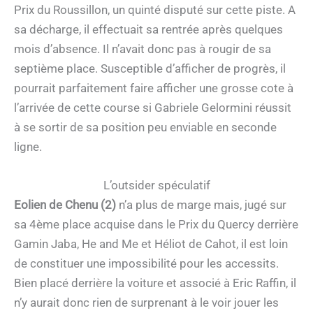
Prix du Roussillon, un quinté disputé sur cette piste. A
sa décharge, il effectuait sa rentrée après quelques
mois d’absence. Il n’avait donc pas à rougir de sa
septième place. Susceptible d’afficher de progrès, il
pourrait parfaitement faire afficher une grosse cote à
l’arrivée de cette course si Gabriele Gelormini réussit
à se sortir de sa position peu enviable en seconde
ligne.
L’outsider spéculatif
Eolien de Chenu (2)
n’a plus de marge mais, jugé sur
sa 4ème place acquise dans le Prix du Quercy derrière
Gamin Jaba, He and Me et Héliot de Cahot, il est loin
de constituer une impossibilité pour les accessits.
Bien placé derrière la voiture et associé à Eric Raffin, il
n’y aurait donc rien de surprenant à le voir jouer les