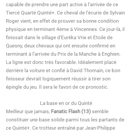
capable de prendre une part active à l’arrivée de ce
Tiercé Quarté Quinté+. Ce cheval de l’écurie de Sylvain
Roger vient, en effet de prouver sa bonne condition
physique en terminant 4ème à Vincennes. Ce jour-là, il
finissait dans le sillage d’Eurêka Vrie et Etoile de
Quesny, deux chevaux qui ont ensuite confirmé en
terminant à l’arrivée du Prix de la Manche à Enghien.
La ligne est donc très favorable. Idéalement placé
derrière la voiture et confié à David Thomain, ce bon
finisseur devrait logiquement réussir à tirer son
épingle du jeu. Il sera le favori de ce pronostic.
La base en or du Quinté
Meilleur que jamais,
Fanatic Flash (13)
semble
constituer une base solide parmi tous les partants de
ce Quinté+. Ce trotteur entraîné par Jean-Philippe