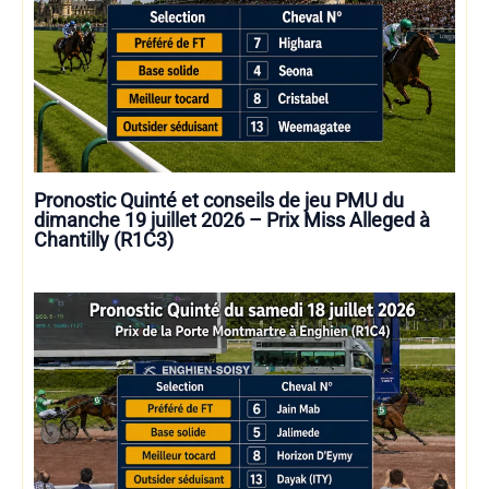
Pronostic Quinté et conseils de jeu PMU du
dimanche 19 juillet 2026 – Prix Miss Alleged à
Chantilly (R1C3)