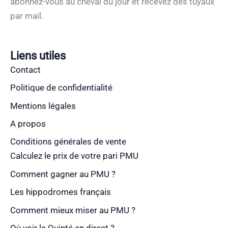
abonnez-vous au cheval du jour et recevez des tuyaux
par mail.
Liens utiles
Contact
Politique de confidentialité
Mentions légales
A propos
Conditions générales de vente
Calculez le prix de votre pari PMU
Comment gagner au PMU ?
Les hippodromes français
Comment mieux miser au PMU ?