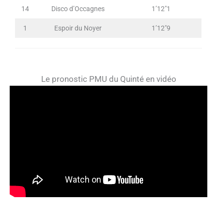
14
Disco d’Occagnes
1’12″1
1
Espoir du Noyer
1’12″9
Le pronostic PMU du Quinté en vidéo