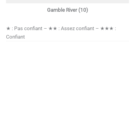
Gamble River (10)
★ : Pas confiant – ★★ : Assez confiant – ★★★ :
Confiant