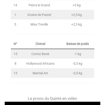
14
Pierre le Grand
+3 kg
1
Graine de Pastel
+2,5 kg
5
Miss Treville
+2,5 kg
N°
Cheval
Baisse de poids
15
Cortez Bank
-1 kg
8
Hollywood Africans
-0,5 kg
13
Martial Art
-0,5 kg
Le prono du Quinté en vidéo