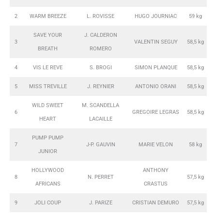
2
WARM BREEZE
L. ROVISSE
HUGO JOURNIAC
59 kg
SAVE YOUR
J. CALDERON
3
VALENTIN SEGUY
58,5 kg
BREATH
ROMERO
4
VIS LE REVE
S. BROGI
SIMON PLANQUE
58,5 kg
5
MISS TREVILLE
J. REYNIER
ANTONIO ORANI
58,5 kg
WILD SWEET
M. SCANDELLA
6
GREGOIRE LEGRAS
58,5 kg
HEART
LACAILLE
PUMP PUMP
7
J-P. GAUVIN
MARIE VELON
58 kg
JUNIOR
HOLLYWOOD
ANTHONY
8
N. PERRET
57,5 kg
AFRICANS
CRASTUS
9
JOLI COUP
J. PARIZE
CRISTIAN DEMURO
57,5 kg