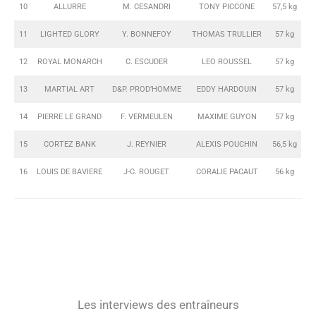
10
ALLURRE
M. CESANDRI
TONY PICCONE
57,5 kg
11
LIGHTED GLORY
Y. BONNEFOY
THOMAS TRULLIER
57 kg
12
ROYAL MONARCH
C. ESCUDER
LEO ROUSSEL
57 kg
13
MARTIAL ART
D&P. PROD’HOMME
EDDY HARDOUIN
57 kg
14
PIERRE LE GRAND
F. VERMEULEN
MAXIME GUYON
57 kg
15
CORTEZ BANK
J. REYNIER
ALEXIS POUCHIN
56,5 kg
16
LOUIS DE BAVIERE
J-C. ROUGET
CORALIE PACAUT
56 kg
Les interviews des entraîneurs