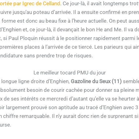
rtée par Igrec de Celland
. Ce jour-là, il avait longtemps trot
uivre jusqu’au poteau d’arrivée. Il a ensuite confirmé en pre
orme est donc au beau fixe à l’heure actuelle. On peut aussi
d’Enghien et, ce jour-là, il devançait le bon He and Me. Il va
 si Paul Ploquin réussit à le positionner rapidement parmi le
 premières places à l’arrivée de ce tiercé. Les parieurs qui 
ndidature sans prendre trop de risques.
Le meilleur tocard PMU du jour
 longue ligne droite d’Enghien,
Gazoline du Seux (11)
semble 
absolument besoin de courir cachée pour donner sa pleine me
x de ses intérêts ce mercredi d’autant qu’elle va se heurter 
voir largement prouvé son aptitude au tracé d’Enghien avec 3
chiffre remarquable. Il n’y aurait donc rien de surprenant si e
urse.