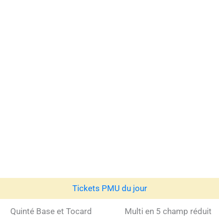
Tickets PMU du jour
Quinté Base et Tocard
Multi en 5 champ réduit