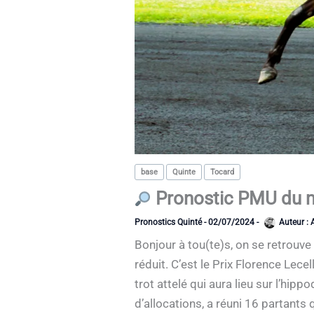
base
Quinte
Tocard
Pronostic PMU du me
Pronostics Quinté
-
02/07/2024
-
Auteur :
Bonjour à tou(te)s, on se retrouv
réduit. C’est le Prix Florence Lece
trot attelé qui aura lieu sur l’hi
d’allocations, a réuni 16 partants