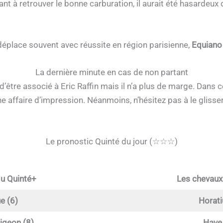
ant à retrouver le bonne carburation, il aurait été hasardeux 
déplace souvent avec réussite en région parisienne,
Equiano
La dernière minute en cas de non partant
d’être associé à Eric Raffin mais il n’a plus de marge. Dans c
e affaire d’impression. Néanmoins, n’hésitez pas à le glisse
Le pronostic Quinté du jour (☆☆☆)
du Quinté+
Les chevaux
e (6)
Horati
igeon (8)
Have 