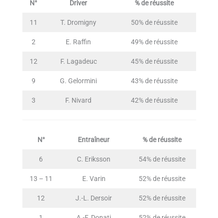
N°
Driver
% de réussite
11
T. Dromigny
50% de réussite
2
E. Raffin
49% de réussite
12
F. Lagadeuc
45% de réussite
9
G. Gelormini
43% de réussite
3
F. Nivard
42% de réussite
N°
Entraîneur
% de réussite
6
C. Eriksson
54% de réussite
13 – 11
E. Varin
52% de réussite
12
J.-L. Dersoir
52% de réussite
1
A.-F. Donati
52% de réussite