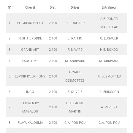
N°
Cheval
Dist.
Driver
Entraîneur
A.F. DONATI
1
EL GRECO BELLO
2.100
B. ROCHARD
MARCILLAC
2
NIGHT BRODDE
2.100
E. RAFFIN
C. LUGAUER
3
GRAND ART
2.100
F. NIVARD
H.E. BONDO
4
FACE TIME
2.100
M. ABRIVARD
M. ABRIVARD
ARNAUD
5
ESPOIR D’ELPHIGNY
2.100
A. DESMOTTES
DESMOTTES
6
INGO
2.100
F. OUVRIE
C. ERIKSSON
FLOWER BY
GUILLAUME
7
2.100
A. PEREIRA
MAGALOU
MARTIN
8
FLAYA KALOUMA
2.100
G.A. POU POU
G.A. POU POU