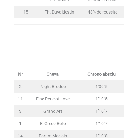
15
Th. Duvaldestin
48% de réussite
N°
Cheval
Chrono absolu
2
Night Brodde
1’09″5
11
Fine Perle of Love
1’10″5
3
Grand Art
1’10″7
1
El Greco Bello
1’10″7
14
Forum Meslois
1’10″8