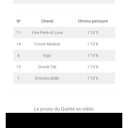
N°
Cheval
Chrono parcours
11
Fine Perle of Love
1’10″5
14
Forum Meslois
1’10″8
6
Ingo
1’10″8
15
Oracle Tile
1’10″8
1
El Greco Bello
1’10″8
Le prono du Quinté en vidéo