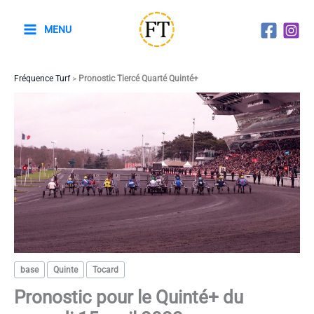
Aller
au
MENU
contenu
Fréquence Turf
>
Pronostic Tiercé Quarté Quinté+
base
Quinte
Tocard
Pronostic pour le Quinté+ du