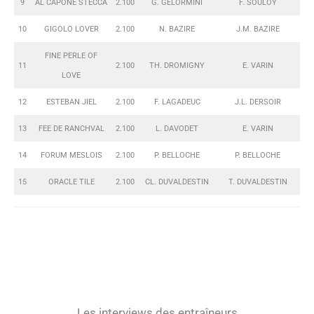
9
AL CAPONE STECCA
2.100
G. GELORMINI
F. SOULOY
10
GIGOLO LOVER
2.100
N. BAZIRE
J.M. BAZIRE
FINE PERLE OF
11
2.100
TH. DROMIGNY
E. VARIN
LOVE
12
ESTEBAN JIEL
2.100
F. LAGADEUC
J.L. DERSOIR
13
FEE DE RANCHVAL
2.100
L. DAVODET
E. VARIN
14
FORUM MESLOIS
2.100
P. BELLOCHE
P. BELLOCHE
15
ORACLE TILE
2.100
CL. DUVALDESTIN
T. DUVALDESTIN
Les interviews des entraîneurs