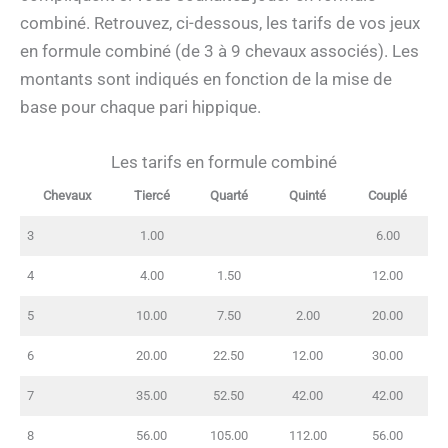
combiné. Retrouvez, ci-dessous, les tarifs de vos jeux
en formule combiné (de 3 à 9 chevaux associés). Les
montants sont indiqués en fonction de la mise de
base pour chaque pari hippique.
Les tarifs en formule combiné
Chevaux
Tiercé
Quarté
Quinté
Couplé
3
1.00
6.00
4
4.00
1.50
12.00
5
10.00
7.50
2.00
20.00
6
20.00
22.50
12.00
30.00
7
35.00
52.50
42.00
42.00
8
56.00
105.00
112.00
56.00