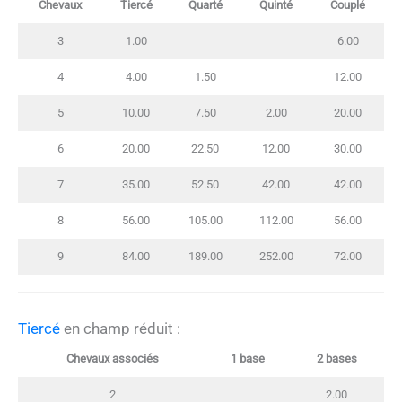
Chevaux
Tiercé
Quarté
Quinté
Couplé
3
1.00
6.00
4
4.00
1.50
12.00
5
10.00
7.50
2.00
20.00
6
20.00
22.50
12.00
30.00
7
35.00
52.50
42.00
42.00
8
56.00
105.00
112.00
56.00
9
84.00
189.00
252.00
72.00
Tiercé
en champ réduit :
Chevaux associés
1 base
2 bases
2
2.00