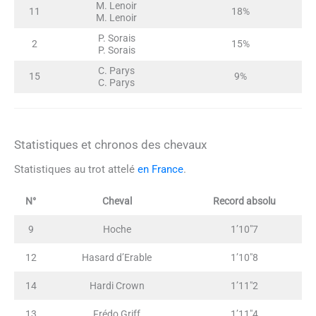
M. Lenoir
11
18%
M. Lenoir
P. Sorais
2
15%
P. Sorais
C. Parys
15
9%
C. Parys
Statistiques et chronos des chevaux
Statistiques au trot attelé
en France
.
N°
Cheval
Record absolu
9
Hoche
1’10″7
12
Hasard d’Erable
1’10″8
14
Hardi Crown
1’11″2
13
Frédo Griff
1’11″4