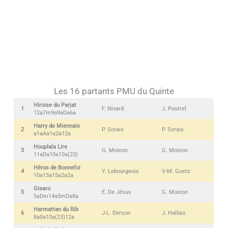
Les 16 partants PMU du Quinte
Hiroise du Parjat
1
F. Nivard
J. Poutrel
12a7m9a9aDa6a
Harry de Miennais
2
P. Sorais
P. Sorais
a1aAa1a2a12a
Houplala Lire
3
G. Moinon
G. Moinon
11aDa10a10a(23)
Héros de Bonnefoi
4
Y. Lebourgeois
V-M. Goetz
10a13a15a2a2a
Gisaro
5
E. De Jésus
G. Moinon
5aDm14a5mDa8a
Harmattan du Rib
6
J-L. Dersoir
J. Hallais
8a0a10a(23)12a