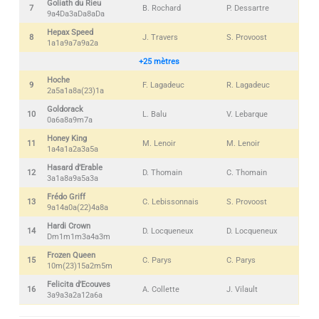
Goliath du Rieu
7
B. Rochard
P. Dessartre
9a4Da3aDa8aDa
Hepax Speed
8
J. Travers
S. Provoost
1a1a9a7a9a2a
+25 mètres
Hoche
9
F. Lagadeuc
R. Lagadeuc
2a5a1a8a(23)1a
Goldorack
10
L. Balu
V. Lebarque
0a6a8a9m7a
Honey King
11
M. Lenoir
M. Lenoir
1a4a1a2a3a5a
Hasard d’Erable
12
D. Thomain
C. Thomain
3a1a8a9a5a3a
Frédo Griff
13
C. Lebissonnais
S. Provoost
9a14a0a(22)4a8a
Hardi Crown
14
D. Locqueneux
D. Locqueneux
Dm1m1m3a4a3m
Frozen Queen
15
C. Parys
C. Parys
10m(23)15a2m5m
Felicita d’Ecouves
16
A. Collette
J. Vilault
3a9a3a2a12a6a