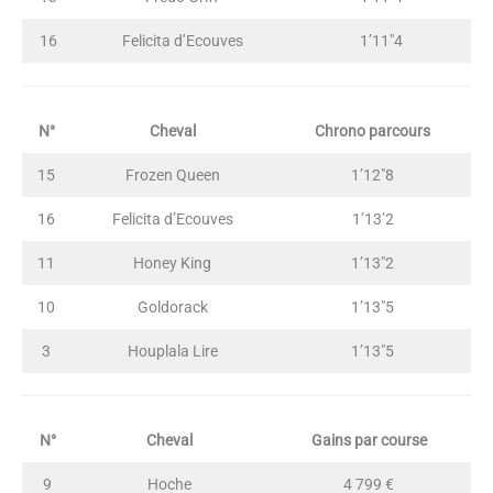
16
Felicita d’Ecouves
1’11″4
N°
Cheval
Chrono parcours
15
Frozen Queen
1’12″8
16
Felicita d’Ecouves
1’13’2
11
Honey King
1’13″2
10
Goldorack
1’13″5
3
Houplala Lire
1’13″5
N°
Cheval
Gains par course
9
Hoche
4 799 €