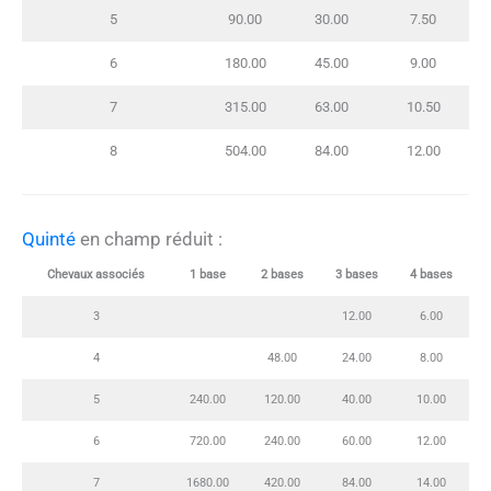
5
90.00
30.00
7.50
6
180.00
45.00
9.00
7
315.00
63.00
10.50
8
504.00
84.00
12.00
Quinté
en champ réduit :
Chevaux associés
1 base
2 bases
3 bases
4 bases
3
12.00
6.00
4
48.00
24.00
8.00
5
240.00
120.00
40.00
10.00
6
720.00
240.00
60.00
12.00
7
1680.00
420.00
84.00
14.00