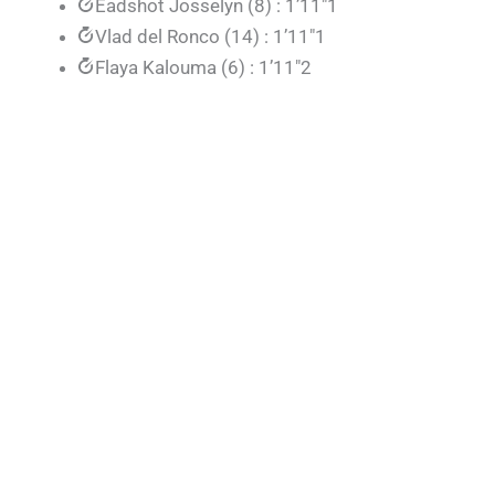
Eadshot Josselyn (8) : 1’11″1
Vlad del Ronco (14) : 1’11″1
Flaya Kalouma (6) : 1’11″2