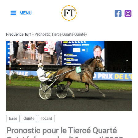
Aller
au
MENU
contenu
Fréquence Turf
>
Pronostic Tiercé Quarté Quinté+
base
Quinte
Tocard
Pronostic pour le Tiercé Quarté