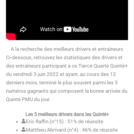
A la recherche des meilleurs drivers et entraîneurs
Ci-dessous, retrouvez les statistiques des drivers et
des entraîneurs participant à ce Tiercé Quarté Quinté+
du vendredi 3 juin 2022 et ayant, au cours des 12
derniers mois, terminé le plus souvent parmi les 5
numéros gagnants qui composent la bonne arrivée du
Quinté PMU du jour.
Les 5 meilleurs drivers dans les Quinté+
Eric Raffin (n°15) : 51% de réussite
Matthieu Abrivard (n°4) : 46% de réussite