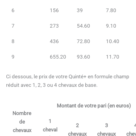
6
156
39
7.80
7
273
54.60
9.10
8
436
72.80
10.40
9
655.20
93.60
11.70
Ci dessous, le prix de votre Quinté+ en formule champ
réduit avec 1, 2, 3 ou 4 chevaux de base.
Montant de votre pari (en euros)
Nombre
1
de
2
3
cheval
chevaux
chevaux
chevaux
che