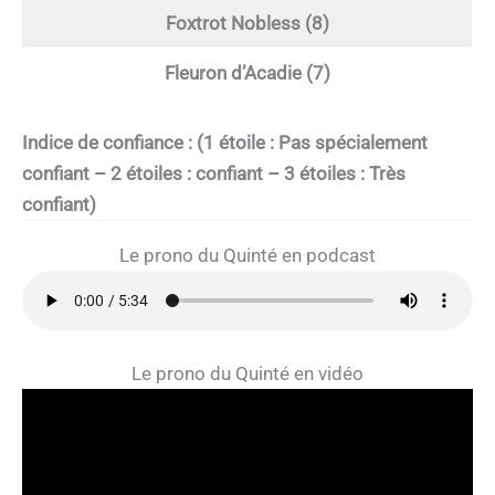
Foxtrot Nobless (8)
Fleuron d’Acadie (7)
Indice de confiance : (1 étoile : Pas spécialement
confiant – 2 étoiles : confiant – 3 étoiles : Très
confiant)
Le prono du Quinté en podcast
Le prono du Quinté en vidéo