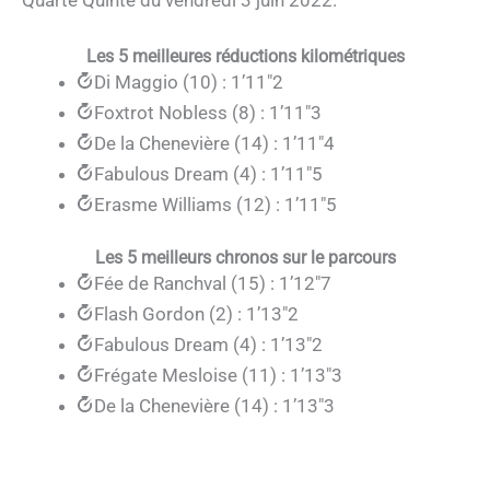
Quarté Quinté du vendredi 3 juin 2022.
Les 5 meilleures réductions kilométriques
Di Maggio (10) : 1’11″2
Foxtrot Nobless (8) : 1’11″3
De la Chenevière (14) : 1’11″4
Fabulous Dream (4) : 1’11″5
Erasme Williams (12) : 1’11″5
Les 5 meilleurs chronos sur le parcours
Fée de Ranchval (15) : 1’12″7
Flash Gordon (2) : 1’13″2
Fabulous Dream (4) : 1’13″2
Frégate Mesloise (11) : 1’13″3
De la Chenevière (14) : 1’13″3