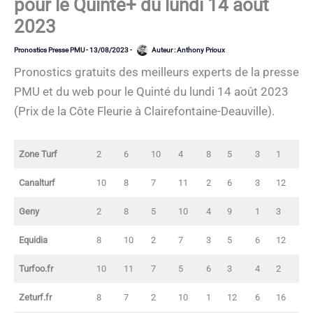
pour le Quinté+ du lundi 14 août
2023
Pronostics Presse PMU
-
13/08/2023
-
Auteur :
Anthony Prioux
Pronostics gratuits des meilleurs experts de la presse
PMU et du web pour le Quinté du lundi 14 août 2023
(Prix de la Côte Fleurie à Clairefontaine-Deauville).
Zone Turf
2
6
10
4
8
5
3
1
Canalturf
10
8
7
11
2
6
3
12
Geny
2
8
5
10
4
9
1
3
Equidia
8
10
2
7
3
5
6
12
Turfoo.fr
10
11
7
5
6
3
4
2
Zeturf.fr
8
7
2
10
1
12
6
16