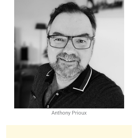
Anthony Prioux