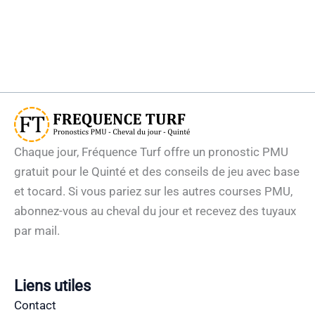
Chaque jour, Fréquence Turf offre un pronostic PMU
gratuit pour le Quinté et des conseils de jeu avec base
et tocard. Si vous pariez sur les autres courses PMU,
abonnez-vous au cheval du jour et recevez des tuyaux
par mail.
Liens utiles
Contact