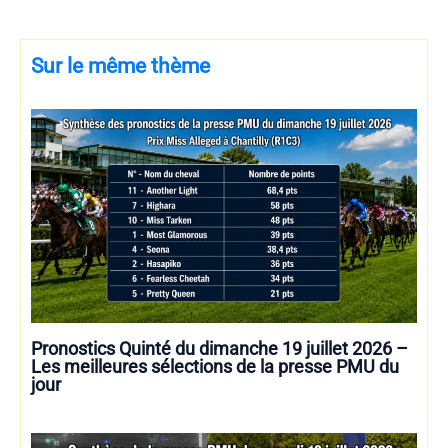
Sur le même thème
Pronostics Quinté du dimanche 19 juillet 2026 –
Les meilleures sélections de la presse PMU du
jour