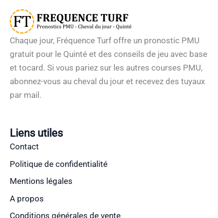
Chaque jour, Fréquence Turf offre un pronostic PMU
gratuit pour le Quinté et des conseils de jeu avec base
et tocard. Si vous pariez sur les autres courses PMU,
abonnez-vous au cheval du jour et recevez des tuyaux
par mail.
Liens utiles
Contact
Politique de confidentialité
Mentions légales
A propos
Conditions générales de vente