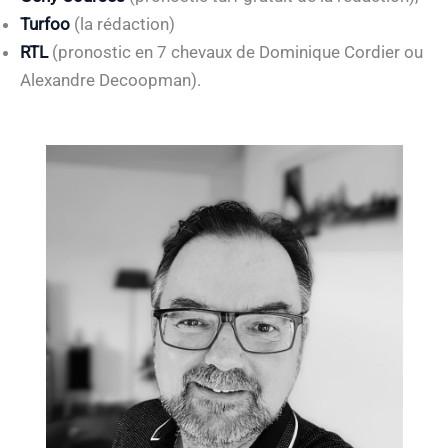
Turfoo
(la rédaction)
RTL
(pronostic en 7 chevaux de Dominique Cordier ou
Alexandre Decoopman).