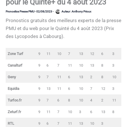
pour le Quinté+ du 4 août 2023
Pronostics Presse PMU
-
02/08/2023
-
Auteur :
Anthony Prioux
Pronostics gratuits des meilleurs experts de la presse
PMU et du web pour le Quinté du 4 août 2023 (Prix
des Lycopodes à Cabourg).
Zone Turf
9
11
10
7
13
12
6
3
Canalturf
9
6
7
11
10
13
8
3
Geny
9
7
11
6
13
2
8
10
Equidia
9
13
11
6
10
7
12
3
Turfoo.fr
9
7
6
8
10
4
2
11
Zeturf.fr
9
11
7
10
3
6
13
8
RTL
9
6
7
11
13
10
3