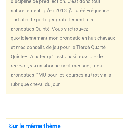
discipline de prédilection. C’est donc tout
naturellement, qu’en 2013, j’ai créé Fréquence
Turf afin de partager gratuitement mes
pronostics Quinté. Vous y retrouvez
quotidiennement mon pronostic en huit chevaux
et mes conseils de jeu pour le Tiercé Quarté
Quinté+. À noter qu’il est aussi possible de
recevoir, via un abonnement mensuel, mes
pronostics PMU pour les courses au trot via la
rubrique cheval du jour.
Sur le même thème