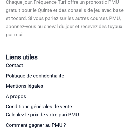
Chaque jour, Fréquence Turf offre un pronostic PMU
gratuit pour le Quinté et des conseils de jeu avec base
et tocard. Si vous pariez sur les autres courses PMU,
abonnez-vous au cheval du jour et recevez des tuyaux
par mail.
Liens utiles
Contact
Politique de confidentialité
Mentions légales
A propos
Conditions générales de vente
Calculez le prix de votre pari PMU
Comment gagner au PMU ?