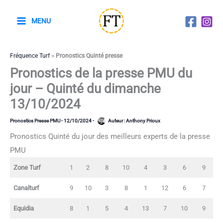
Aller
au
MENU
contenu
Fréquence Turf
>
Pronostics Quinté presse
Pronostics de la presse PMU du
jour – Quinté du dimanche
13/10/2024
Pronostics Presse PMU
-
12/10/2024
-
Auteur :
Anthony Prioux
Pronostics Quinté du jour des meilleurs experts de la presse
PMU
Zone Turf
1
2
8
10
4
3
6
9
Canalturf
9
10
3
8
1
12
6
7
Equidia
8
1
5
4
13
7
10
9