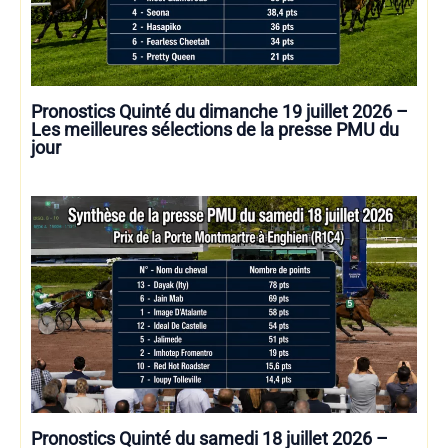
Pronostics Quinté du dimanche 19 juillet 2026 –
Les meilleures sélections de la presse PMU du
jour
Pronostics Quinté du samedi 18 juillet 2026 –