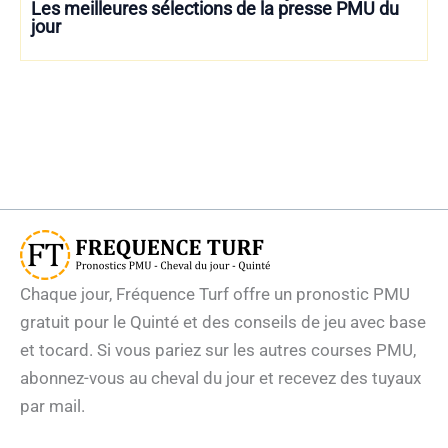
Les meilleures sélections de la presse PMU du
jour
Chaque jour, Fréquence Turf offre un pronostic PMU
gratuit pour le Quinté et des conseils de jeu avec base
et tocard. Si vous pariez sur les autres courses PMU,
abonnez-vous au cheval du jour et recevez des tuyaux
par mail.