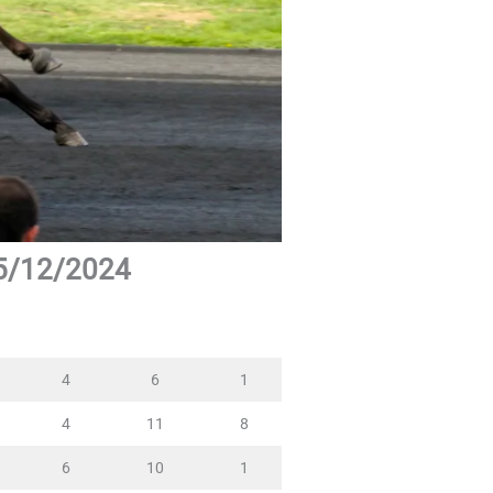
15/12/2024
4
6
1
4
11
8
6
10
1