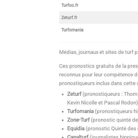
Turfoo.fr
Zeturf.fr
Turfomania
Médias, journaux et sites de turf 
Ces pronostics gratuits de la pres
reconnus pour leur compétence da
pronostiqueurs inclus dans cette 
Zeturf
(pronostiqueurs : Thom
Kevin Nicolle et Pascal Rodon)
Turfomania
(pronostiqueurs hi
Zone-Turf
(pronostic quinté des
Equidia
(pronostic Quinté des 
Canalturf
(journalistes hippiqu