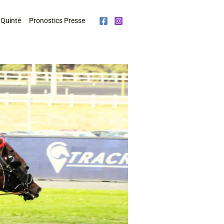
 Quinté
Pronostics Presse