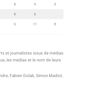
8
9
5
8
6
6
11
8
rts et journalistes issus de médias
s, les médias et le nom de leurs
dre, Fabien Golab, Simon Madiot,