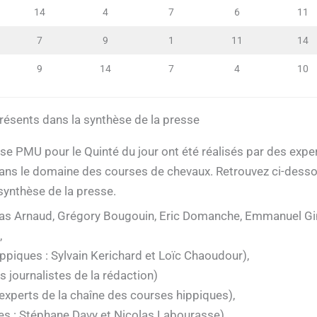
14
4
7
6
11
7
9
1
11
14
9
14
7
4
10
présents dans la synthèse de la presse
se PMU pour le Quinté du jour ont été réalisés par des expe
ns le domaine des courses de chevaux. Retrouvez ci-dessou
synthèse de la presse.
as Arnaud, Grégory Bougouin, Eric Domanche, Emmanuel Gin
,
ppiques : Sylvain Kerichard et Loïc Chaoudour),
 journalistes de la rédaction)
experts de la chaîne des courses hippiques),
es : Stéphane Davy et Nicolas Labourasse),