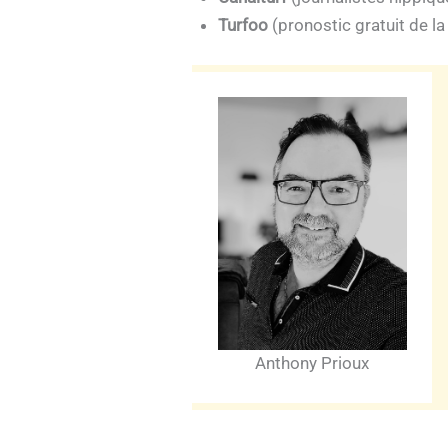
Turfoo
(pronostic gratuit de la
Anthony Prioux