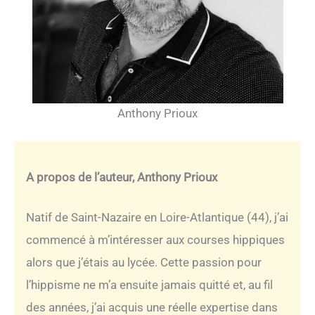
Anthony Prioux
A propos de l’auteur, Anthony Prioux
Natif de Saint-Nazaire en Loire-Atlantique (44), j’ai
commencé à m’intéresser aux courses hippiques
alors que j’étais au lycée. Cette passion pour
l’hippisme ne m’a ensuite jamais quitté et, au fil
des années, j’ai acquis une réelle expertise dans