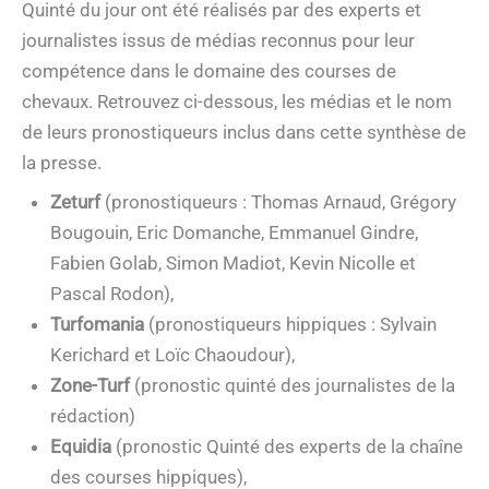
Quinté du jour ont été réalisés par des experts et
journalistes issus de médias reconnus pour leur
compétence dans le domaine des courses de
chevaux. Retrouvez ci-dessous, les médias et le nom
de leurs pronostiqueurs inclus dans cette synthèse de
la presse.
Zeturf
(pronostiqueurs : Thomas Arnaud, Grégory
Bougouin, Eric Domanche, Emmanuel Gindre,
Fabien Golab, Simon Madiot, Kevin Nicolle et
Pascal Rodon),
Turfomania
(pronostiqueurs hippiques : Sylvain
Kerichard et Loïc Chaoudour),
Zone-Turf
(pronostic quinté des journalistes de la
rédaction)
Equidia
(pronostic Quinté des experts de la chaîne
des courses hippiques),