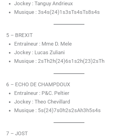
Jockey : Tanguy Andrieux
Musique : 3s4s(24)1s3sTs4sTs8s4s
5 – BREXIT
Entraîneur : Mme D. Mele
Jockey : Lucas Zuliani
Musique : 2sTh2h(24)6s1s2h(23)2sTh
6 – ECHO DE CHAMPDOUX
Entraîneur : P&C. Peltier
Jockey : Theo Chevillard
Musique : 5s(24)7s0h2s2sAh3h5s4s
7 – JOST