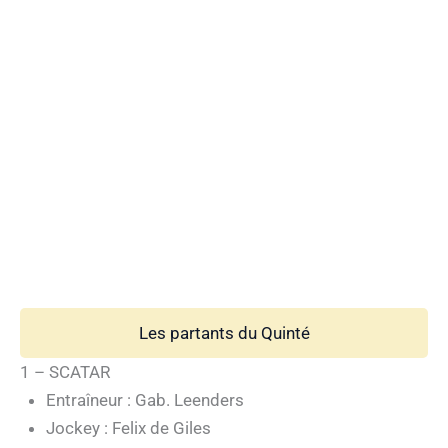
Les partants du Quinté
1 – SCATAR
Entraîneur : Gab. Leenders
Jockey : Felix de Giles