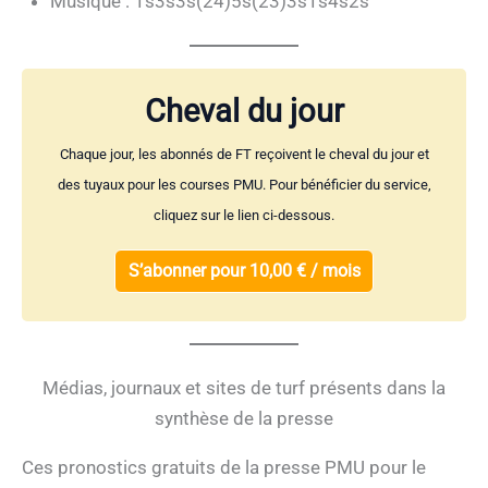
Musique : 1s3s3s(24)5s(23)3s1s4s2s
Cheval du jour
Chaque jour, les abonnés de FT reçoivent le cheval du jour et
des tuyaux pour les courses PMU. Pour bénéficier du service,
cliquez sur le lien ci-dessous.
S’abonner pour 10,00 € / mois
Médias, journaux et sites de turf présents dans la
synthèse de la presse
Ces pronostics gratuits de la presse PMU pour le