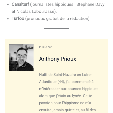
Canalturf
(journalistes hippiques : Stéphane Davy
et Nicolas Labourasse).
Turfoo
(pronostic gratuit de la rédaction)
Publié par
Anthony Prioux
Natif de Saint-Nazaire en Loire-
Atlantique (44), j’ai commencé à
m’intéresser aux courses hippiques
alors que j’étais au lycée. Cette
passion pour l’hippisme ne m’a
ensuite jamais quitté et, au fil des