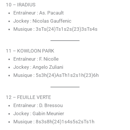
10 – IRADIUS
Entraîneur : As. Pacault
Jockey : Nicolas Gauffenic
Musique : 3sTs(24)Ts1s2s(23)3sTs4s
11 – KOWLOON PARK
Entraîneur : F. Nicolle
Jockey : Angelo Zuliani
Musique : 5s3h(24)AsTh1s2s1h(23)6h
12 – FEUILLE VERTE
Entraîneur : D. Bressou
Jockey : Gabin Meunier
Musique : 8s3s8h(24)1s4s5s2sTs1h