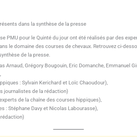
présents dans la synthèse de la presse
se PMU pour le Quinté du jour ont été réalisés par des expe
ns le domaine des courses de chevaux. Retrouvez ci-dessou
synthèse de la presse.
as Arnaud, Grégory Bougouin, Eric Domanche, Emmanuel Gin
,
ppiques : Sylvain Kerichard et Loïc Chaoudour),
 journalistes de la rédaction)
experts de la chaîne des courses hippiques),
es : Stéphane Davy et Nicolas Labourasse),
 rédaction)