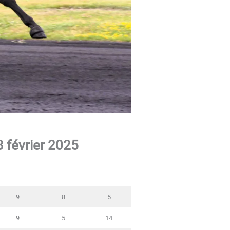
 février 2025
9
8
5
9
5
14