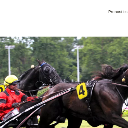
Pronostics