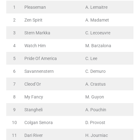
1
Pleaseman
A. Lemaitre
2
Zen Spirit
A. Madamet
3
Stern Markka
C. Lecoeuvre
4
Watch Him
M. Barzalona
5
Pride Of America
C. Lee
6
Savannenstern
C. Demuro
7
Cleod’Or
A. Crastus
8
My Fancy
M. Guyon
9
Stangheli
A. Pouchin
10
Colgan Senora
D. Provost
11
Dari River
H. Journiac