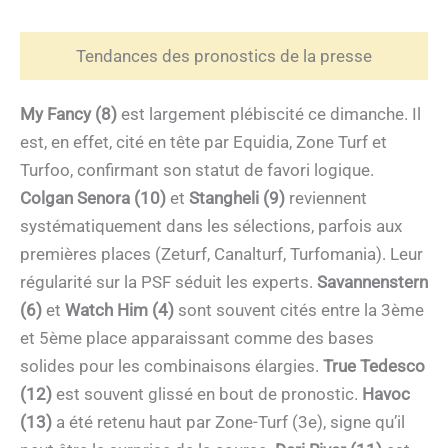
Tendances des pronostics de la presse
My Fancy (8)
est largement plébiscité ce dimanche. Il
est, en effet, cité en tête par Equidia, Zone Turf et
Turfoo, confirmant son statut de favori logique.
Colgan Senora (10)
et
Stangheli (9)
reviennent
systématiquement dans les sélections, parfois aux
premières places (Zeturf, Canalturf, Turfomania). Leur
régularité sur la PSF séduit les experts.
Savannenstern
(6)
et
Watch Him (4)
sont souvent cités entre la 3ème
et 5ème place apparaissant comme des bases
solides pour les combinaisons élargies.
True Tedesco
(12)
est souvent glissé en bout de pronostic.
Havoc
(13)
a été retenu haut par Zone-Turf (3e), signe qu’il