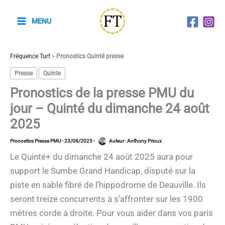
Aller
au
MENU
contenu
Fréquence Turf
>
Pronostics Quinté presse
Presse
Quinte
Pronostics de la presse PMU du
jour – Quinté du dimanche 24 août
2025
Pronostics Presse PMU
-
23/08/2025
-
Auteur :
Anthony Prioux
Le Quinté+ du dimanche 24 août 2025 aura pour
support le Sumbe Grand Handicap, disputé sur la
piste en sable fibré de l’hippodrome de Deauville. Ils
seront treize concurrents à s’affronter sur les 1900
mètres corde à droite. Pour vous aider dans vos paris