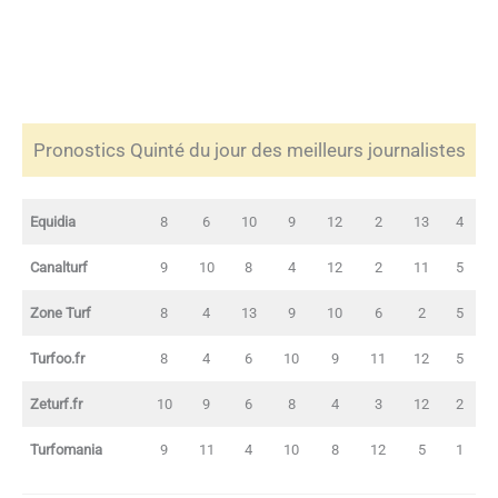
Pronostics Quinté du jour des meilleurs journalistes
Equidia
8
6
10
9
12
2
13
4
Canalturf
9
10
8
4
12
2
11
5
Zone Turf
8
4
13
9
10
6
2
5
Turfoo.fr
8
4
6
10
9
11
12
5
Zeturf.fr
10
9
6
8
4
3
12
2
Turfomania
9
11
4
10
8
12
5
1