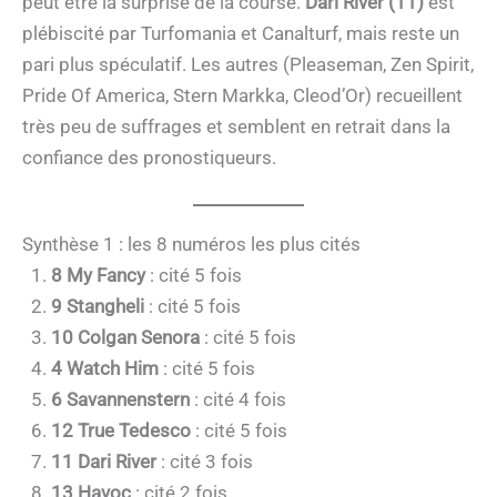
peut être la surprise de la course.
Dari River (11)
est
plébiscité par Turfomania et Canalturf, mais reste un
pari plus spéculatif. Les autres (Pleaseman, Zen Spirit,
Pride Of America, Stern Markka, Cleod’Or) recueillent
très peu de suffrages et semblent en retrait dans la
confiance des pronostiqueurs.
Synthèse 1 : les 8 numéros les plus cités
8 My Fancy
: cité 5 fois
9 Stangheli
: cité 5 fois
10 Colgan Senora
: cité 5 fois
4 Watch Him
: cité 5 fois
6 Savannenstern
: cité 4 fois
12 True Tedesco
: cité 5 fois
11 Dari River
: cité 3 fois
13 Havoc
: cité 2 fois