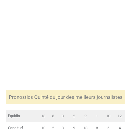
Pronostics Quinté du jour des meilleurs journalistes
Equidia
13
5
3
2
9
1
10
12
Canalturf
10
2
3
9
13
8
5
4