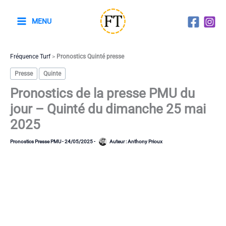
Aller
au
MENU
contenu
Fréquence Turf
>
Pronostics Quinté presse
Presse
Quinte
Pronostics de la presse PMU du
jour – Quinté du dimanche 25 mai
2025
Pronostics Presse PMU
-
24/05/2025
-
Auteur :
Anthony Prioux