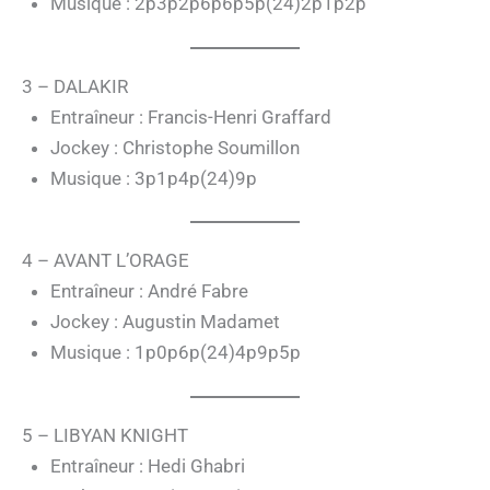
Musique : 2p3p2p6p6p5p(24)2p1p2p
3 – DALAKIR
Entraîneur : Francis-Henri Graffard
Jockey : Christophe Soumillon
Musique : 3p1p4p(24)9p
4 – AVANT L’ORAGE
Entraîneur : André Fabre
Jockey : Augustin Madamet
Musique : 1p0p6p(24)4p9p5p
5 – LIBYAN KNIGHT
Entraîneur : Hedi Ghabri