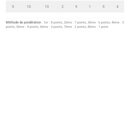
3
10
13
2
9
1
5
4
Méthode de pondération
: 1er : 8 points, 2ème : 7 points, 3ème : 6 points, 4ème : 5
points, 5ème : 4 points, 6ème : 3 points, 7ème : 2 points, 8ème : 1 point.