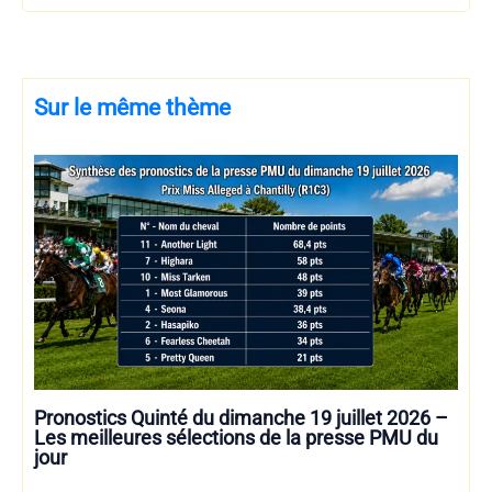
Sur le même thème
Pronostics Quinté du dimanche 19 juillet 2026 –
Les meilleures sélections de la presse PMU du
jour