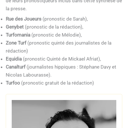
de leurs pronostiqueurs inclus dans cette synthèse de
la presse.
Rue des Joueurs
(pronostic de Sarah),
Genybet
(pronostic de la rédaction),
Turfomania
(pronostic de Mélodie),
Zone Turf
(pronostic quinté des journalistes de la
rédaction)
Equidia
(pronostic Quinté de Mickael Afriat),
Canalturf
(journalistes hippiques : Stéphane Davy et
Nicolas Labourasse).
Turfoo
(pronostic gratuit de la rédaction)