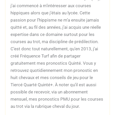
j’ai commencé à m’intéresser aux courses
hippiques alors que j’étais au lycée. Cette
passion pour l’hippisme ne m’a ensuite jamais
quitté et, au fil des années, j’ai acquis une réelle
expertise dans ce domaine surtout pour les
courses au trot, ma discipline de prédilection.
C’est donc tout naturellement, qu’en 2013, j’ai
créé Fréquence Turf afin de partager
gratuitement mes pronostics Quinté. Vous y
retrouvez quotidiennement mon pronostic en
huit chevaux et mes conseils de jeu pour le
Tiercé Quarté Quinté+. À noter qu’il est aussi
possible de recevoir, via un abonnement
mensuel, mes pronostics PMU pour les courses
au trot via la rubrique cheval du jour.