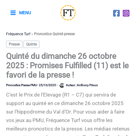
Aller
au
MENU
contenu
Fréquence Turf
>
Pronostics Quinté presse
Presse
Quinte
Quinté du dimanche 26 octobre
2025 : Promises Fulfilled (11) est le
favori de la presse !
Pronostics Presse PMU
-
25/10/2025
-
Auteur :
Anthony Prioux
C’est le Prix de l’Elevage (R1 – C7) qui servira de
support au quinté en ce dimanche 26 octobre 2025
sur l’hippodrome du Val d’Or. Pour vous aider à faire
vos jeux au PMU, Fréquence Turf vous offre les
meilleurs pronostics de la presse. Les médias retenus