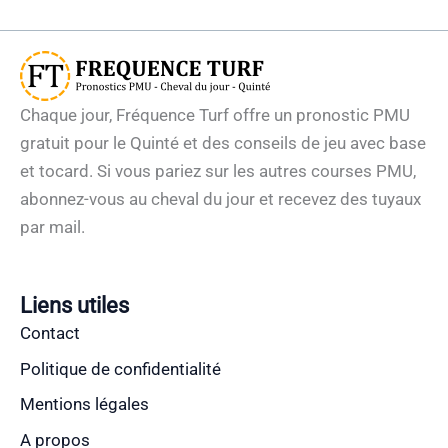
Chaque jour, Fréquence Turf offre un pronostic PMU
gratuit pour le Quinté et des conseils de jeu avec base
et tocard. Si vous pariez sur les autres courses PMU,
abonnez-vous au cheval du jour et recevez des tuyaux
par mail.
Liens utiles
Contact
Politique de confidentialité
Mentions légales
A propos