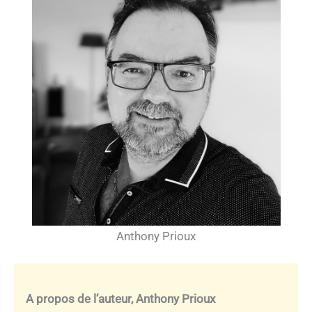
Anthony Prioux
A propos de l’auteur, Anthony Prioux