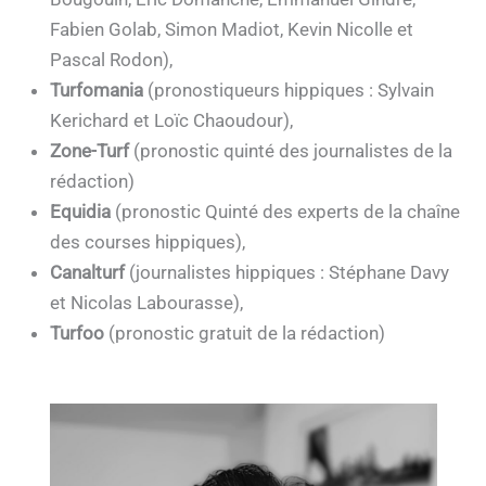
Fabien Golab, Simon Madiot, Kevin Nicolle et
Pascal Rodon),
Turfomania
(pronostiqueurs hippiques : Sylvain
Kerichard et Loïc Chaoudour),
Zone-Turf
(pronostic quinté des journalistes de la
rédaction)
Equidia
(pronostic Quinté des experts de la chaîne
des courses hippiques),
Canalturf
(journalistes hippiques : Stéphane Davy
et Nicolas Labourasse),
Turfoo
(pronostic gratuit de la rédaction)