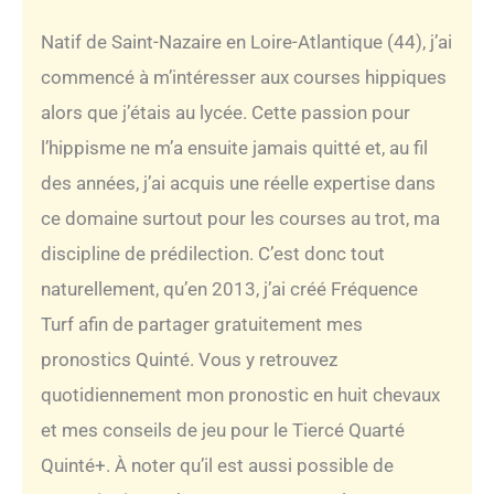
Natif de Saint-Nazaire en Loire-Atlantique (44), j’ai
commencé à m’intéresser aux courses hippiques
alors que j’étais au lycée. Cette passion pour
l’hippisme ne m’a ensuite jamais quitté et, au fil
des années, j’ai acquis une réelle expertise dans
ce domaine surtout pour les courses au trot, ma
discipline de prédilection. C’est donc tout
naturellement, qu’en 2013, j’ai créé Fréquence
Turf afin de partager gratuitement mes
pronostics Quinté. Vous y retrouvez
quotidiennement mon pronostic en huit chevaux
et mes conseils de jeu pour le Tiercé Quarté
Quinté+. À noter qu’il est aussi possible de